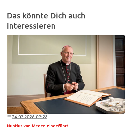
Das könnte Dich auch
interessieren
Foto: KNA
24.07.2026 09:23
notes
Nuntius van Megen eingeführt