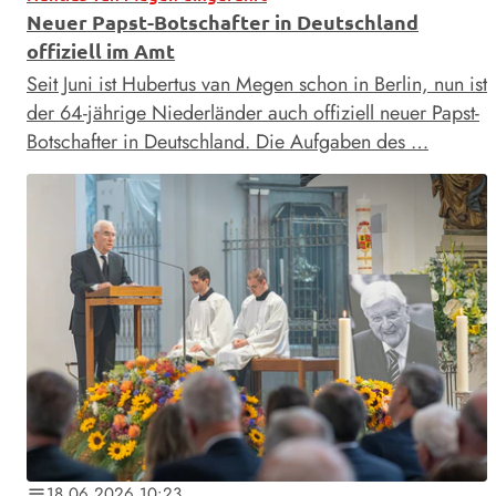
Neuer Papst-Botschafter in Deutschland
offiziell im Amt
Seit Juni ist Hubertus van Megen schon in Berlin, nun ist
der 64-jährige Niederländer auch offiziell neuer Papst-
Botschafter in Deutschland. Die Aufgaben des …
18.06.2026 10:23
notes