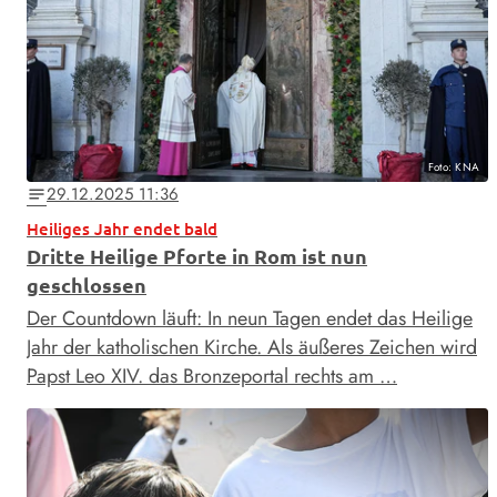
Foto: KNA
29.12.2025 11:36
notes
Heiliges Jahr endet bald
Dritte Heilige Pforte in Rom ist nun
geschlossen
Der Countdown läuft: In neun Tagen endet das Heilige
Jahr der katholischen Kirche. Als äußeres Zeichen wird
Papst Leo XIV. das Bronzeportal rechts am …