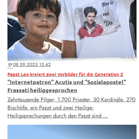
Foto: KNA
08.09.2025 13:42
notes
Papst Leo kreiert zwei Vorbilder für die Generation Z
"Internetpatron" Acutis und "Sozialapostel"
Frassati heiliggesprochen
Zehntausende Pilger, 1.700 Priester, 30 Kardinäle, 270
Bischöfe, ein Papst und zwei Heilige:
Heiligsprechungen durch den Papst sind …