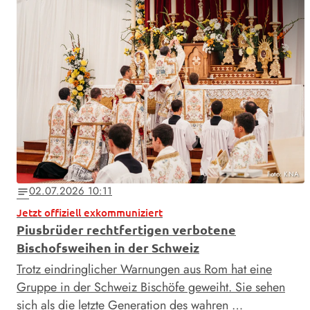
Foto: KNA
02.07.2026 10:11
notes
Jetzt offiziell exkommuniziert
Piusbrüder rechtfertigen verbotene
Bischofsweihen in der Schweiz
Trotz eindringlicher Warnungen aus Rom hat eine
Gruppe in der Schweiz Bischöfe geweiht. Sie sehen
sich als die letzte Generation des wahren …