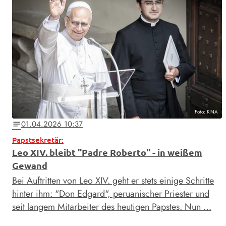
Foto: KNA
01.04.2026 10:37
notes
Papstsekretär:
Leo XIV. bleibt "Padre Roberto" - in weißem
Gewand
Bei Auftritten von Leo XIV. geht er stets einige Schritte
hinter ihm: "Don Edgard", peruanischer Priester und
seit langem Mitarbeiter des heutigen Papstes. Nun …