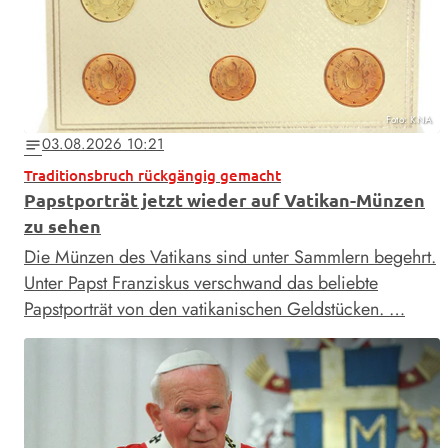
Foto: KNA
03.08.2026 10:21
notes
Traditionsbruch rückgängig gemacht
Papstporträt jetzt wieder auf Vatikan-Münzen
zu sehen
Die Münzen des Vatikans sind unter Sammlern begehrt.
Unter Papst Franziskus verschwand das beliebte
Papstporträt von den vatikanischen Geldstücken. …