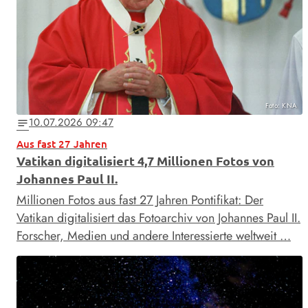
Foto: KNA
10.07.2026 09:47
notes
Aus fast 27 Jahren
Vatikan digitalisiert 4,7 Millionen Fotos von
Johannes Paul II.
Millionen Fotos aus fast 27 Jahren Pontifikat: Der
Vatikan digitalisiert das Fotoarchiv von Johannes Paul II.
Forscher, Medien und andere Interessierte weltweit …