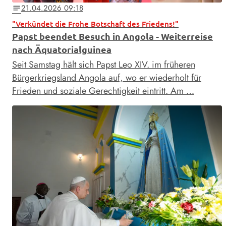
21.04.2026 09:18
notes
"Verkündet die Frohe Botschaft des Friedens!"
Papst beendet Besuch in Angola - Weiterreise
nach Äquatorialguinea
Seit Samstag hält sich Papst Leo XIV. im früheren
Bürgerkriegsland Angola auf, wo er wiederholt für
Frieden und soziale Gerechtigkeit eintritt. Am …