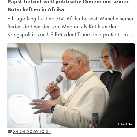
Papst betont weltpolitische Dimension seiner
Botschaften in Afrika
Elf Tage lang hat Leo XIV. Afrika bereist. Manche seiner
Reden dort wurden von Medien als Kritik an der
Kriegspolitik von US-Präsident Trump interpretiert. Im …
Foto: KNA
24.04.2026 10:34
notes