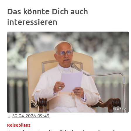
Das könnte Dich auch
interessieren
Foto: KNA
30.04.2026 09:49
notes
Reisebilanz