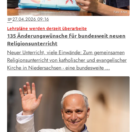
Foto: KNA
27.04.2026 09:16
notes
Lehrpläne werden derzeit überarbeite
135 Änderungswünsche für bundesweit neuen
Religionsunterricht
Neuer Unterricht, viele Einwände: Zum gemeinsamen
Religionsunterricht von katholischer und evangelischer
Kirche in Niedersachsen - eine bundesweite …