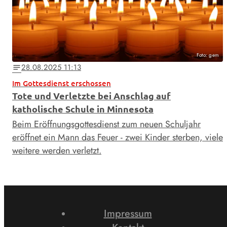
Foto: gem
28.08.2025 11:13
notes
Im Gottesdienst erschossen
Tote und Verletzte bei Anschlag auf
katholische Schule in Minnesota
Beim Eröffnungsgottesdienst zum neuen Schuljahr
eröffnet ein Mann das Feuer - zwei Kinder sterben, viele
weitere werden verletzt.
Impressum