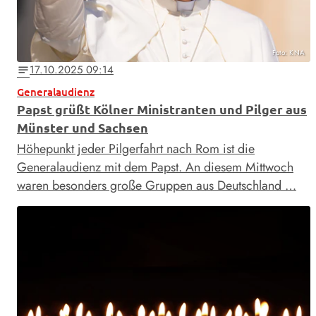
Foto: KNA
17.10.2025 09:14
notes
Generalaudienz
Papst grüßt Kölner Ministranten und Pilger aus
Münster und Sachsen
Höhepunkt jeder Pilgerfahrt nach Rom ist die
Generalaudienz mit dem Papst. An diesem Mittwoch
waren besonders große Gruppen aus Deutschland …