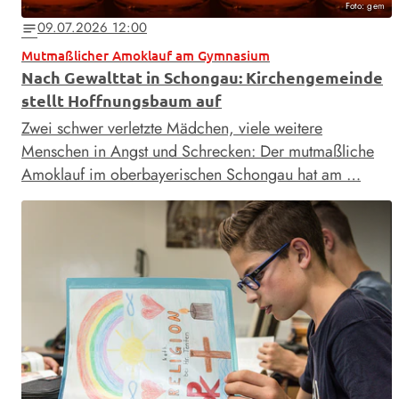
Foto: gem
09.07.2026 12:00
notes
Mutmaßlicher Amoklauf am Gymnasium
Nach Gewalttat in Schongau: Kirchengemeinde
stellt Hoffnungsbaum auf
Zwei schwer verletzte Mädchen, viele weitere
Menschen in Angst und Schrecken: Der mutmaßliche
Amoklauf im oberbayerischen Schongau hat am …