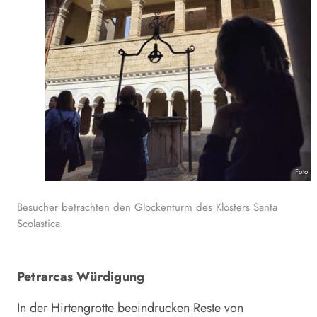
Foto: 
Besucher betrachten den Glockenturm des Klosters Santa
Scolastica.
Petrarcas Würdigung
In der Hirtengrotte beeindrucken Reste von