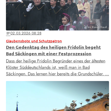
Foto: Roman Krauß
02.03.2026 08:28
notes
Glaubensbote und Schutzpatron
Den Gedenktag des heiligen Fridolin begeht
Bad Säckingen mit einer Festprozession
Dass der heilige Fridolin Begründer eines der ältesten
Klöster Süddeutschlands ist, weiß man in Bad
Säckingen. Das lernen hier bereits die Grundschüler. …