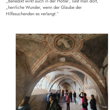
„Benedikt wirkt auch in der Höhle“, liest man dort,
„herrliche Wunder, wenn der Glaube der
Hilfesuchenden es verlangt.“
Foto: 