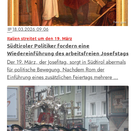
Foto: gem
18.03.2026 09:06
notes
Italien streitet um den 19. März
Südtiroler Politiker fordern eine
Wiedereinführung des arbeitsfreien Josefstags
Der 19. März, der Josefitag, sorgt in Südtirol abermals
für politische Bewegung. Nachdem Rom der
Einführung eines zusätzlichen Feiertags mehrere …