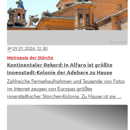
Foto: Schenk
29.01.2026 12:50
notes
Metropole der Störche
Kontinentaler Rekord: In Alfaro ist größte
Innenstadt-Kolonie der Adebare zu Hause
Zahlreiche Fernseh­aufnahmen und Tausende von Fotos
im Internet zeugen von Europas größter
innerstädtischer Storchen-Kolonie. Zu Hause ist sie …