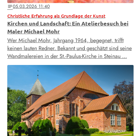
05.03.2026 11:40
notes
Christliche Erfahrung als Grundlage der Kunst
Kirchen und Landschaft: Ein Atelierbesuch bei
Maler Michael Mohr
Wer Michael Mohr, Jahrgang 1964, begegnet, trifft
keinen lauten Redner. Bekannt und geschätzt sind seine
Wandmalereien in der St.-Paulus-Kirche in Steinau …