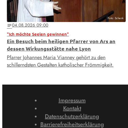
Foto: Schenk
04.08.2026 09:00
notes
"Ich möchte Seelen gewinnen"
Ein Besuch beim heiligen Pfarrer von Ars an
dessen Wirkungsstätte nahe Lyon
Pfarrer Johannes Maria Vianney gehört zu den
schillerndsten Gestalten katholischer Frömmigkeit.
Impressum
Kontakt
Datenschutzerklärung
Barrierefreiheitserklärung