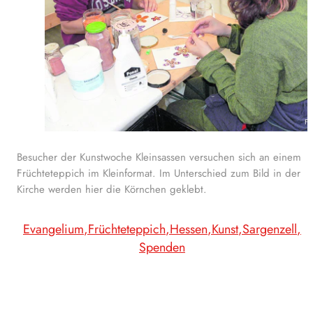
Fot
Besucher der Kunstwoche Kleinsassen versuchen sich an einem
Früchteteppich im Kleinformat. Im Unterschied zum Bild in der
Kirche werden hier die Körnchen geklebt.
Evangelium
Früchteteppich
Hessen
Kunst
Sargenzell
Spenden