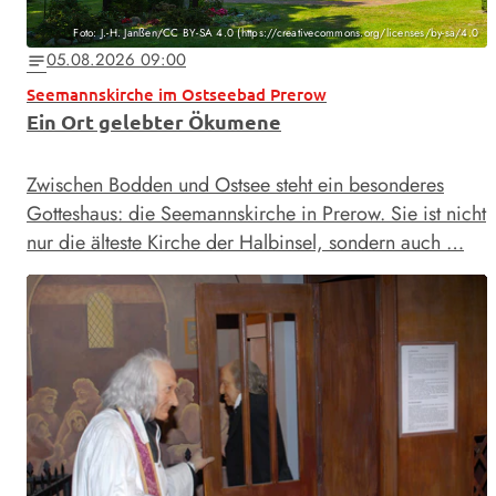
Foto: J.-H. Janßen/CC BY-SA 4.0 (https://creativecommons.org/licenses/by-sa/4.0
05.08.2026 09:00
notes
Seemannskirche im Ostseebad Prerow
Ein Ort gelebter Ökumene
Zwischen Bodden und Ostsee steht ein besonderes
Gotteshaus: die Seemannskirche in Prerow. Sie ist nicht
nur die älteste Kirche der Halbinsel, sondern auch …