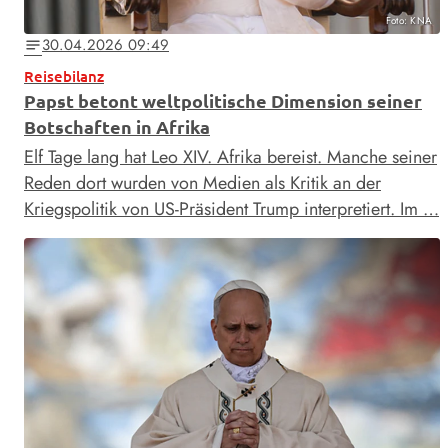
Foto: KNA
30.04.2026 09:49
notes
Reisebilanz
Papst betont weltpolitische Dimension seiner
Botschaften in Afrika
Elf Tage lang hat Leo XIV. Afrika bereist. Manche seiner
Reden dort wurden von Medien als Kritik an der
Kriegspolitik von US-Präsident Trump interpretiert. Im …