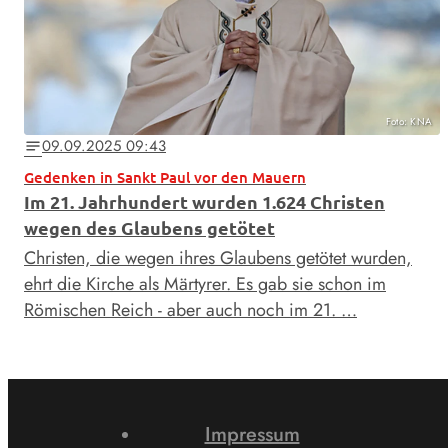
Foto: KNA
09.09.2025 09:43
notes
Gedenken in Sankt Paul vor den Mauern
Im 21. Jahrhundert wurden 1.624 Christen
wegen des Glaubens getötet
Christen, die wegen ihres Glaubens getötet wurden,
ehrt die Kirche als Märtyrer. Es gab sie schon im
Römischen Reich - aber auch noch im 21. …
Impressum