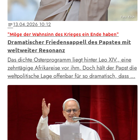
Foto: KNA
13.04.2026 10:12
notes
"Möge der Wahnsinn des Krieges ein Ende haben"
Dramatischer Friedensappell des Papstes mit
weltweiter Resonanz
Das dichte Osterprogramm liegt hinter Leo XIV., eine
zehntägige Afrikareise vor ihm. Doch hält der Papst die
weltpolitische Lage offenbar für so dramatisch, dass …