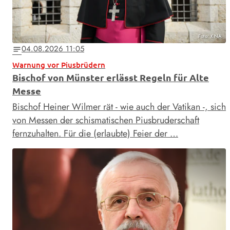
Foto: KNA
04.08.2026 11:05
notes
Warnung vor Piusbrüdern
Bischof von Münster erlässt Regeln für Alte
Messe
Bischof Heiner Wilmer rät - wie auch der Vatikan -, sich
von Messen der schismatischen Piusbruderschaft
fernzuhalten. Für die (erlaubte) Feier der …