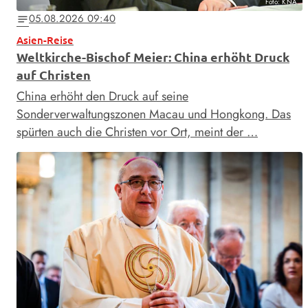
Foto: KNA
05.08.2026 09:40
notes
Asien-Reise
Weltkirche-Bischof Meier: China erhöht Druck
auf Christen
China erhöht den Druck auf seine
Sonderverwaltungszonen Macau und Hongkong. Das
spürten auch die Christen vor Ort, meint der …