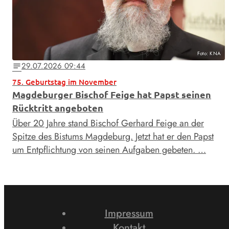
Foto: KNA
29.07.2026 09:44
notes
75. Geburtstag im November
Magdeburger Bischof Feige hat Papst seinen
Rücktritt angeboten
Über 20 Jahre stand Bischof Gerhard Feige an der
Spitze des Bistums Magdeburg. Jetzt hat er den Papst
um Entpflichtung von seinen Aufgaben gebeten. …
Impressum
Kontakt