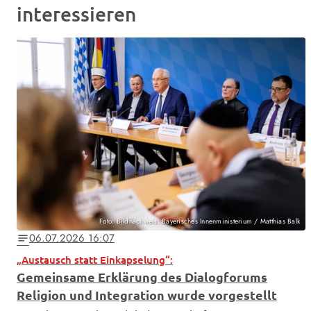
interessieren
Foto: Bildnachweis: Bayerisches Innenministerium / Matthias Balk
06.07.2026 16:07
notes
„Austausch statt Einkapselung“:
Gemeinsame Erklärung des Dialogforums
Religion und Integration wurde vorgestellt