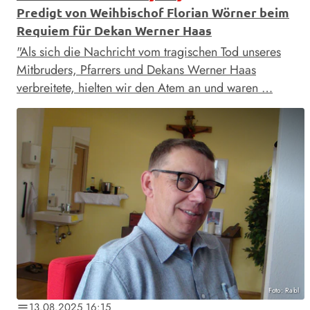
Predigt von Weihbischof Florian Wörner beim
Requiem für Dekan Werner Haas
"Als sich die Nachricht vom tragischen Tod unseres
Mitbruders, Pfarrers und Dekans Werner Haas
verbreitete, hielten wir den Atem an und waren …
Foto: Rabl
13.08.2025 16:15
notes