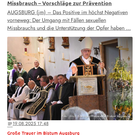
Missbrauch – Vorschläge zur Prävention
AUGSBURG (jm) – Das Positive im höchst Negativen
vorneweg: Der Umgang mit Fällen sexuellen
Missbrauchs und die Unterstützung der Opfer haben …
Foto: Ulrich Bobinger/Pressestelle Bistum Augsburg
19.08.2025 17:48
notes
Große Trauer im Bistum Augsburg