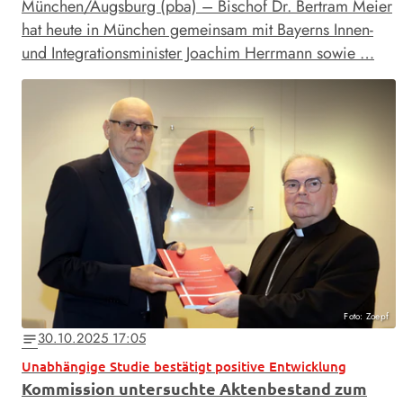
München/Augsburg (pba) – Bischof Dr. Bertram Meier
hat heute in München gemeinsam mit Bayerns Innen-
und Integrationsminister Joachim Herrmann sowie …
Foto: Zoepf
30.10.2025 17:05
notes
Unabhängige Studie bestätigt positive Entwicklung
Kommission untersuchte Aktenbestand zum