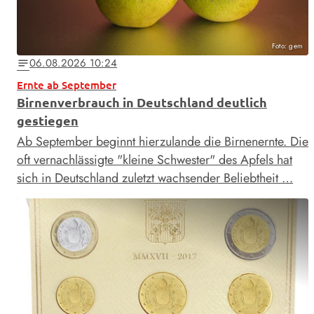
Foto: gem
06.08.2026 10:24
notes
Ernte ab September
Birnenverbrauch in Deutschland deutlich
gestiegen
Ab September beginnt hierzulande die Birnenernte. Die
oft vernachlässigte "kleine Schwester" des Apfels hat
sich in Deutschland zuletzt wachsender Beliebtheit …