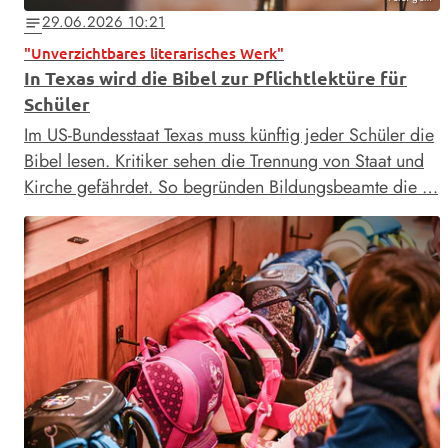
29.06.2026 10:21
notes
"Unverzichtbares literarisches Werk"
In Texas wird die Bibel zur Pflichtlektüre für
Schüler
Im US-Bundesstaat Texas muss künftig jeder Schüler die
Bibel lesen. Kritiker sehen die Trennung von Staat und
Kirche gefährdet. So begründen Bildungsbeamte die …