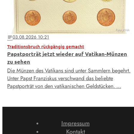
Foto: KNA
03.08.2026 10:21
notes
Traditionsbruch rückgängig gemacht
Papstporträt jetzt wieder auf Vatikan-Münzen
zu sehen
Die Münzen des Vatikans sind unter Sammlern begehrt.
Unter Papst Franziskus verschwand das beliebte
Papstporträt von den vatikanischen Geldstücken. …
Impressum
Kontakt