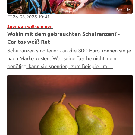
Foto: KNA
26.08.2025 10:41
notes
Spenden willkommen
Wohin mit dem gebrauchten Schulranzen? -
Caritas weiß Rat
Schulranzen sind teuer - an die 300 Euro können sie je
nach Marke kosten. Wer seine Tasche nicht mehr
benötigt, kann sie spenden, zum Beispiel im …