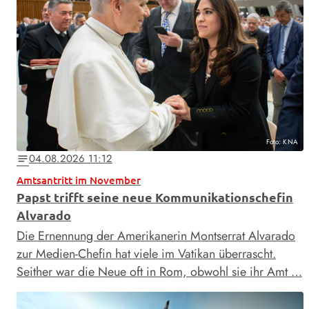
Foto: KNA
04.08.2026 11:12
notes
Amtsantritt im November
Papst trifft seine neue Kommunikationschefin
Alvarado
Die Ernennung der Amerikanerin Montserrat Alvarado
zur Medien-Chefin hat viele im Vatikan überrascht.
Seither war die Neue oft in Rom, obwohl sie ihr Amt …