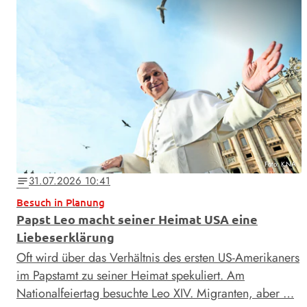
Foto: KNA
31.07.2026 10:41
notes
Besuch in Planung
Papst Leo macht seiner Heimat USA eine
Liebeserklärung
Oft wird über das Verhältnis des ersten US-Amerikaners
im Papstamt zu seiner Heimat spekuliert. Am
Nationalfeiertag besuchte Leo XIV. Migranten, aber …