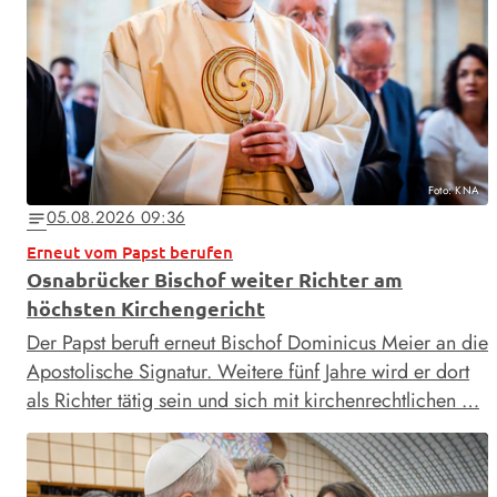
Foto: KNA
05.08.2026 09:36
notes
Erneut vom Papst berufen
Osnabrücker Bischof weiter Richter am
höchsten Kirchengericht
Der Papst beruft erneut Bischof Dominicus Meier an die
Apostolische Signatur. Weitere fünf Jahre wird er dort
als Richter tätig sein und sich mit kirchenrechtlichen …