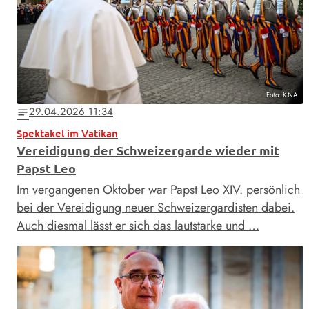
Foto: KNA
29.04.2026 11:34
notes
Spektakel im Vatikan
Vereidigung der Schweizergarde wieder mit
Papst Leo
Im vergangenen Oktober war Papst Leo XIV. persönlich
bei der Vereidigung neuer Schweizergardisten dabei.
Auch diesmal lässt er sich das lautstarke und …