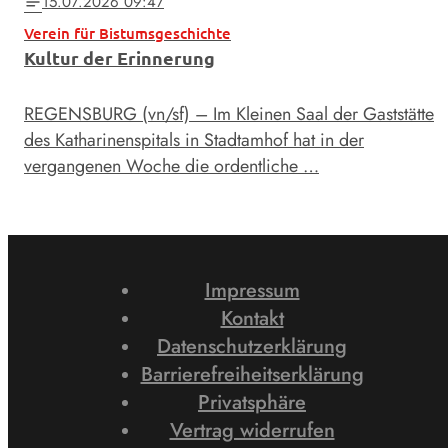
15.07.2026 09:47
notes
Verein für Bistumsgeschichte
Kultur der Erinnerung
REGENSBURG (vn/sf) – Im Kleinen Saal der Gaststätte
des Katharinenspitals in Stadtamhof hat in der
vergangenen Woche die ordentliche …
Impressum
Kontakt
Datenschutzerklärung
Barrierefreiheitserklärung
Privatsphäre
Vertrag widerrufen