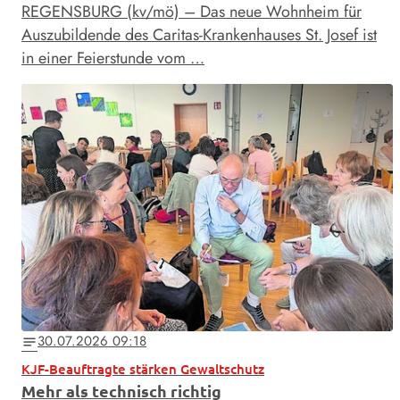
REGENSBURG (kv/mö) – Das neue Wohnheim für
Auszubildende des Caritas-Krankenhauses St. Josef ist
in einer Feierstunde vom …
30.07.2026 09:18
notes
KJF-Beauftragte stärken Gewaltschutz
Mehr als technisch richtig