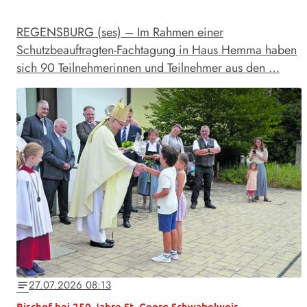
REGENSBURG (ses) – Im Rahmen einer
Schutzbeauftragten-Fachtagung in Haus Hemma haben
sich 90 Teilnehmerinnen und Teilnehmer aus den …
27.07.2026 08:13
notes
Bischof bei 250 Jahre St. Georg Schwabelweis