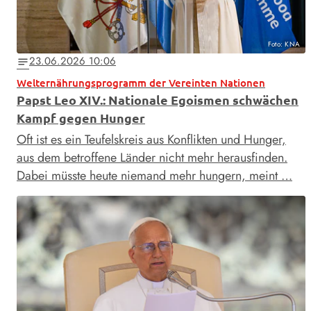
Foto: KNA
23.06.2026 10:06
notes
Welternährungsprogramm der Vereinten Nationen
Papst Leo XIV.: Nationale Egoismen schwächen
Kampf gegen Hunger
Oft ist es ein Teufelskreis aus Konflikten und Hunger,
aus dem betroffene Länder nicht mehr herausfinden.
Dabei müsste heute niemand mehr hungern, meint …