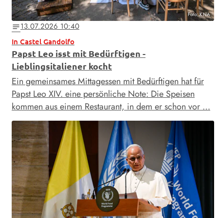
Foto: KNA
13.07.2026 10:40
notes
In Castel Gandolfo
Papst Leo isst mit Bedürftigen -
Lieblingsitaliener kocht
Ein gemeinsames Mittagessen mit Bedürftigen hat für
Papst Leo XIV. eine persönliche Note: Die Speisen
kommen aus einem Restaurant, in dem er schon vor …