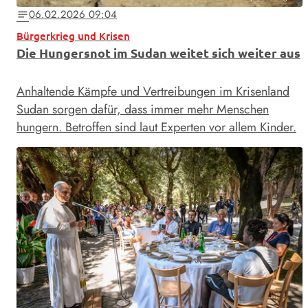
06.02.2026 09:04
notes
Bürgerkrieg und Krisen
Die Hungersnot im Sudan weitet sich weiter aus
Anhaltende Kämpfe und Vertreibungen im Krisenland
Sudan sorgen dafür, dass immer mehr Menschen
hungern. Betroffen sind laut Experten vor allem Kinder.