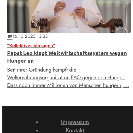
Foto: KNA
16.10.2025 13:35
notes
"Kollektives Versagen"
Papst Leo klagt Weltwirtschaftssystem wegen
Hunger an
Seit ihrer Gründung kämpft die
Welternährungsorganisation FAO gegen den Hunger.
Dass noch immer Millionen von Menschen hungern, …
Impressum
Kontakt