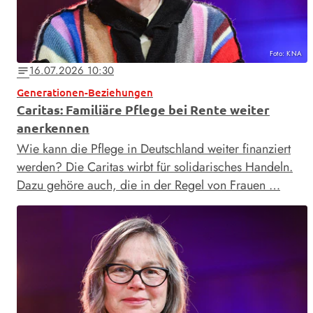
Foto: KNA
16.07.2026 10:30
notes
Generationen-Beziehungen
Caritas: Familiäre Pflege bei Rente weiter
anerkennen
Wie kann die Pflege in Deutschland weiter finanziert
werden? Die Caritas wirbt für solidarisches Handeln.
Dazu gehöre auch, die in der Regel von Frauen …