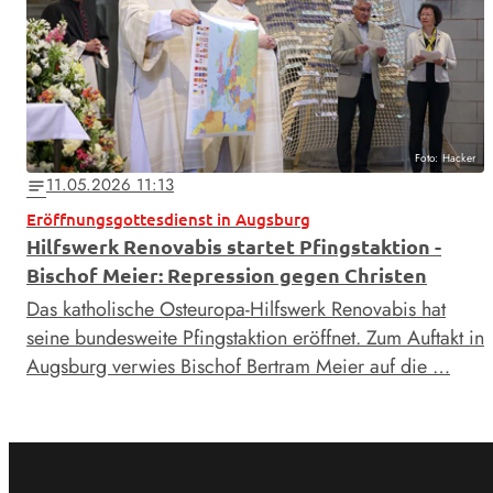
Foto: Hacker
11.05.2026 11:13
notes
Eröffnungsgottesdienst in Augsburg
Hilfswerk Renovabis startet Pfingstaktion -
Bischof Meier: Repression gegen Christen
Das katholische Osteuropa-Hilfswerk Renovabis hat
seine bundesweite Pfingstaktion eröffnet. Zum Auftakt in
Augsburg verwies Bischof Bertram Meier auf die …