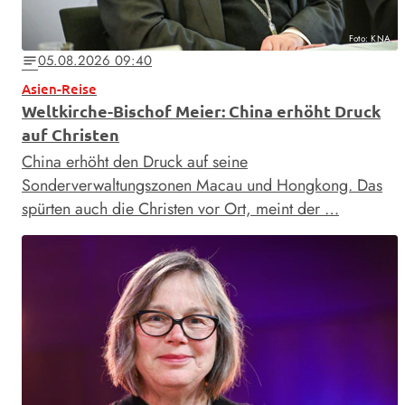
Foto: KNA
05.08.2026 09:40
notes
Asien-Reise
Weltkirche-Bischof Meier: China erhöht Druck
auf Christen
China erhöht den Druck auf seine
Sonderverwaltungszonen Macau und Hongkong. Das
spürten auch die Christen vor Ort, meint der …