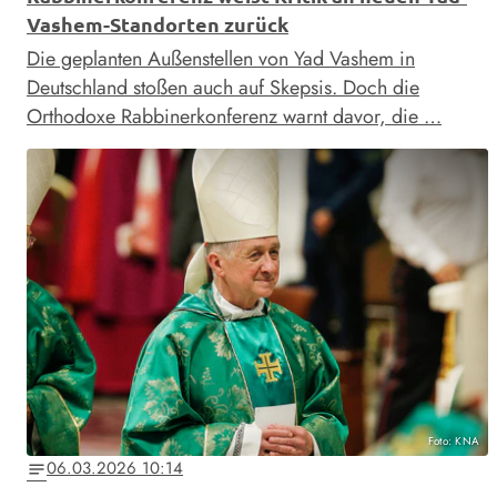
Vashem-Standorten zurück
Die geplanten Außenstellen von Yad Vashem in
Deutschland stoßen auch auf Skepsis. Doch die
Orthodoxe Rabbinerkonferenz warnt davor, die …
Foto: KNA
06.03.2026 10:14
notes