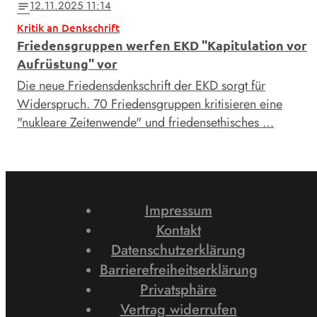
12.11.2025 11:14
notes
Kritik an Denkschrift
Friedensgruppen werfen EKD "Kapitulation vor
Aufrüstung" vor
Die neue Friedensdenkschrift der EKD sorgt für
Widerspruch. 70 Friedensgruppen kritisieren eine
"nukleare Zeitenwende" und friedensethisches …
Impressum
Kontakt
Datenschutzerklärung
Barrierefreiheitserklärung
Privatsphäre
Vertrag widerrufen