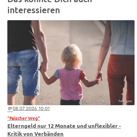
interessieren
Foto: gem
08.07.2026 10:01
notes
"Falscher Weg"
Elterngeld nur 12 Monate und unflexibler -
Kritik von Verbänden