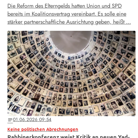
Die Reform des Elterngelds hatten Union und SPD
bereits im Koalitionsvertrag vereinbart. Es solle eine
stärker partnerschaftliche Ausrichtung geben, heißt …
Foto: KNA
01.06.2026 09:54
notes
Keine politischen Abrechnungen
Rabbinerkonferenz weist Kritik an neuen Yad-