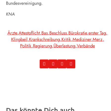
Bundesvereinigung.
KNA
Ärzte
Attestpflicht
Bas
Beschluss
Bürokratie
erster Tag
Klingbeil
Krankschreibung
Kritik
Mediziner
Merz
Politik
Regierung
Überlastung
Verbände
Das könnte Dich auch