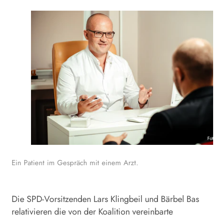
Foto
Ein Patient im Gespräch mit einem Arzt.
Die SPD-Vorsitzenden Lars Klingbeil und Bärbel Bas
relativieren die von der Koalition vereinbarte