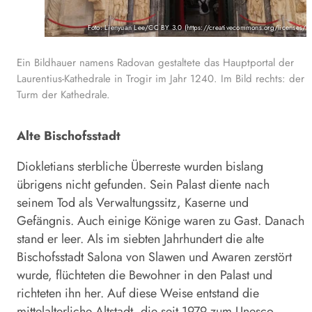
Foto: Lienyuan Lee/CC BY 3.0 (https://creativecommons.org/licenses/b
Ein Bildhauer namens Radovan gestaltete das Hauptportal der
Laurentius-Kathe­drale in Trogir im Jahr 1240. Im Bild rechts: der
Turm der Kathedrale.
Alte Bischofsstadt
Diokletians sterbliche Überreste wurden bislang
übrigens nicht gefunden. Sein Palast diente nach
seinem Tod als Verwaltungssitz, Kaserne und
Gefängnis. Auch einige Könige waren zu Gast. Danach
stand er leer. Als im siebten Jahrhundert die alte
Bischofsstadt Salona von Slawen und Awaren zerstört
wurde, flüchteten die Bewohner in den Palast und
richteten ihn her. Auf diese Weise entstand die
mittelalterliche Altstadt, die seit 1979 zum Unesco-