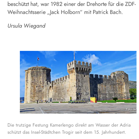
beschützt hat, war 1982 einer der Dreh­orte für die ZDF-
Weihnachtsserie „Jack Holborn“ mit Patrick Bach.
Ursula Wiegand
Foto: Wi
Die trutzige Festung Kamerlengo direkt am Wasser der Adria
schützt das Insel-Städtchen Trogir seit dem 15. Jahrhundert.