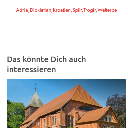
Adria
Diokletian
Kroatien
Split
Trogir
Welterbe
Das könnte Dich auch
interessieren