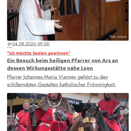
Foto: Schenk
04.08.2026 09:00
notes
"Ich möchte Seelen gewinnen"
Ein Besuch beim heiligen Pfarrer von Ars an
dessen Wirkungsstätte nahe Lyon
Pfarrer Johannes Maria Vianney gehört zu den
schillerndsten Gestalten katholischer Frömmigkeit.