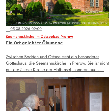
Foto: J.-H. Janßen/CC BY-SA 4.0 (https://creativecommons.org/licenses/by-sa/4.0
05.08.2026 09:00
notes
Seemannskirche im Ostseebad Prerow
Ein Ort gelebter Ökumene
Zwischen Bodden und Ostsee steht ein besonderes
Gotteshaus: die Seemannskirche in Prerow. Sie ist nicht
nur die älteste Kirche der Halbinsel, sondern auch …