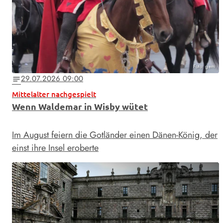
Foto: gem
29.07.2026 09:00
notes
Mittelalter nachgespielt
Wenn Waldemar in Wisby wütet
Im August feiern die Gotländer einen Dänen-König, der
einst ihre Insel eroberte