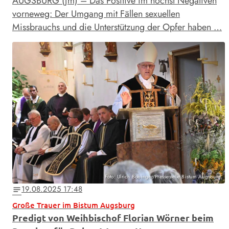
AUGSBURG (jm) – Das Positive im höchst Negativen
vorneweg: Der Umgang mit Fällen sexuellen
Missbrauchs und die Unterstützung der Opfer haben …
Foto: Ulrich Bobinger/Pressestelle Bistum Augsburg
19.08.2025 17:48
notes
Große Trauer im Bistum Augsburg
Predigt von Weihbischof Florian Wörner beim