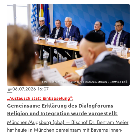
Foto: Bildnachweis: Bayerisches Innenministerium / Matthias Balk
06.07.2026 16:07
notes
„Austausch statt Einkapselung“:
Gemeinsame Erklärung des Dialogforums
Religion und Integration wurde vorgestellt
München/Augsburg (pba) – Bischof Dr. Bertram Meier
hat heute in München gemeinsam mit Bayerns Innen-