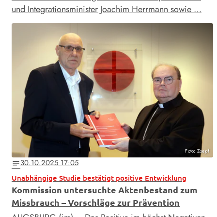
und Integrationsminister Joachim Herrmann sowie …
Foto: Zoepf
30.10.2025 17:05
notes
Unabhängige Studie bestätigt positive Entwicklung
Kommission untersuchte Aktenbestand zum
Missbrauch – Vorschläge zur Prävention