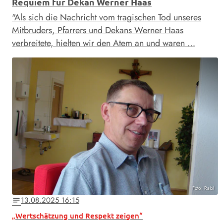
Requiem für Dekan Werner Haas
"Als sich die Nachricht vom tragischen Tod unseres
Mitbruders, Pfarrers und Dekans Werner Haas
verbreitete, hielten wir den Atem an und waren …
Foto: Rabl
13.08.2025 16:15
notes
„Wertschätzung und Respekt zeigen“