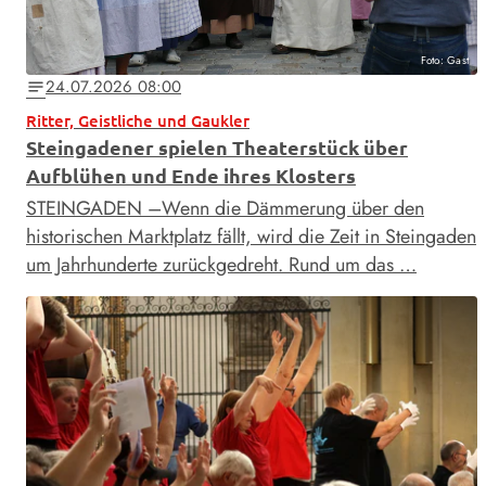
Foto: Gast
24.07.2026 08:00
notes
Ritter, Geistliche und Gaukler
Steingadener spielen Theaterstück über
Aufblühen und Ende ihres Klosters
STEINGADEN –Wenn die Dämmerung über den
historischen Marktplatz fällt, wird die Zeit in Steingaden
um Jahrhunderte zurückgedreht. Rund um das …