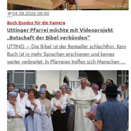
Foto: Gremp
04.08.2026 08:00
notes
Buch Exodus für die Kamera
Uttinger Pfarrei möchte mit Videoprojekt
„Botschaft der Bibel verkünden“
UTTING – Die Bibel ist der Bestseller schlechthin. Kein
Buch ist in mehr Sprachen erschienen und keines
weiter verbreitet. In Pfarreien treffen sich Menschen …