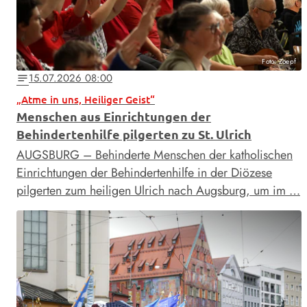
Foto: Zoepf
15.07.2026 08:00
notes
„Atme in uns, Heiliger Geist“
Menschen aus Einrichtungen der
Behindertenhilfe pilgerten zu St. Ulrich
AUGSBURG – Behinderte Menschen der katholischen
Einrichtungen der Behindertenhilfe in der Diözese
pilgerten zum heiligen Ulrich nach Augsburg, um im …