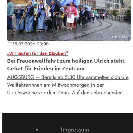
Foto: Hacker
15.07.2026 08:00
notes
„Wir laufen für den Glauben“
Bei Frauenwallfahrt zum heiligen Ulrich steht
Gebet für Frieden im Zentrum
AUGSBURG – Bereits ab 5.30 Uhr sammelten sich die
Wallfahrerinnen am Mittwochmorgen in der
Ulrichswoche vor dem Dom. Auf den anbrechenden …
Impressum