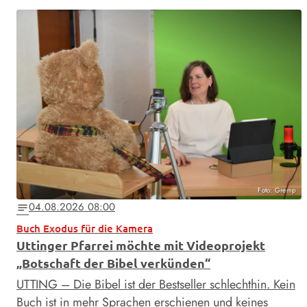
Foto: Gremp
04.08.2026 08:00
notes
Buch Exodus für die Kamera
Uttinger Pfarrei möchte mit Videoprojekt
„Botschaft der Bibel verkünden“
UTTING – Die Bibel ist der Bestseller schlechthin. Kein
Buch ist in mehr Sprachen erschienen und keines