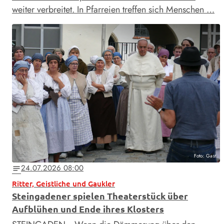
weiter verbreitet. In Pfarreien treffen sich Menschen …
Foto: Gast
24.07.2026 08:00
notes
Ritter, Geistliche und Gaukler
Steingadener spielen Theaterstück über
Aufblühen und Ende ihres Klosters