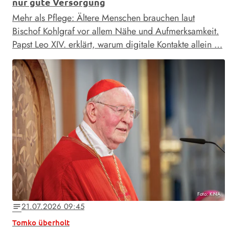
nur gute Versorgung
Mehr als Pflege: Ältere Menschen brauchen laut
Bischof Kohlgraf vor allem Nähe und Aufmerksamkeit.
Papst Leo XIV. erklärt, warum digitale Kontakte allein …
Foto: KNA
21.07.2026 09:45
notes
Tomko überholt