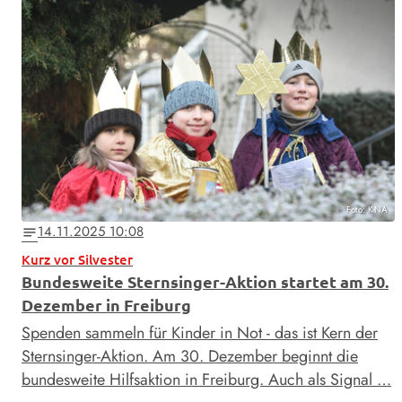
Foto: KNA
14.11.2025 10:08
notes
Kurz vor Silvester
Bundesweite Sternsinger-Aktion startet am 30.
Dezember in Freiburg
Spenden sammeln für Kinder in Not - das ist Kern der
Sternsinger-Aktion. Am 30. Dezember beginnt die
bundesweite Hilfsaktion in Freiburg. Auch als Signal …