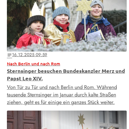
Foto: KNA
16.12.2025 09:59
notes
Nach Berlin und nach Rom
Sternsinger besuchen Bundeskanzler Merz und
Papst Leo XIV.
Von Tür zu Tür und nach Berlin und Rom. Während
tausende Sternsinger im Januar durch kalte Straßen
ziehen, geht es für einige ein ganzes Stück weiter.