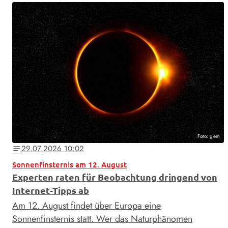
Foto: gem
29.07.2026 10:02
notes
Sonnenfinsternis am 12. August
Experten raten für Beobachtung dringend von
Internet-Tipps ab
Am 12. August findet über Europa eine
Sonnenfinsternis statt. Wer das Naturphänomen