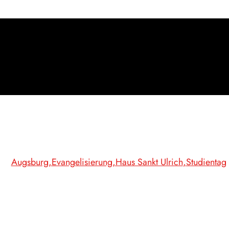
Augsburg
Evangelisierung
Haus Sankt Ulrich
Studientag