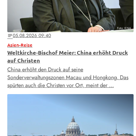
Foto: KNA
05.08.2026 09:40
notes
Asien-Reise
Weltkirche-Bischof Meier: China erhöht Druck
auf Christen
China erhöht den Druck auf seine
Sonderverwaltungszonen Macau und Hongkong. Das
spürten auch die Christen vor Ort, meint der …