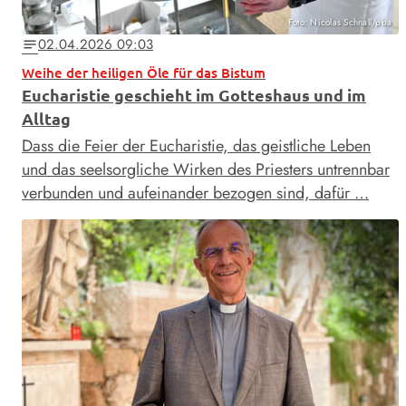
Foto: Nicolas Schnall/pba
02.04.2026 09:03
notes
Weihe der heiligen Öle für das Bistum
Eucharistie geschieht im Gotteshaus und im
Alltag
Dass die Feier der Eucharistie, das geistliche Leben
und das seelsorgliche Wirken des Priesters untrennbar
verbunden und aufeinander bezogen sind, dafür …