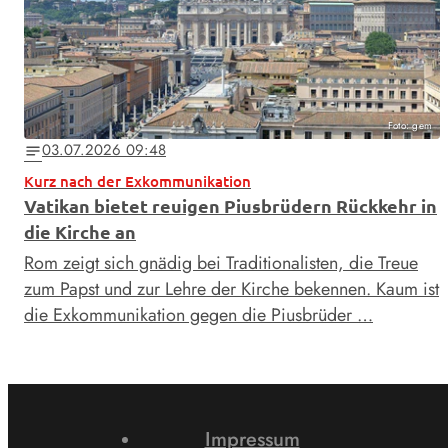
Foto: gem
03.07.2026 09:48
notes
Kurz nach der Exkommunikation
Vatikan bietet reuigen Piusbrüdern Rückkehr in
die Kirche an
Rom zeigt sich gnädig bei Traditionalisten, die Treue
zum Papst und zur Lehre der Kirche bekennen. Kaum ist
die Exkommunikation gegen die Piusbrüder …
Impressum