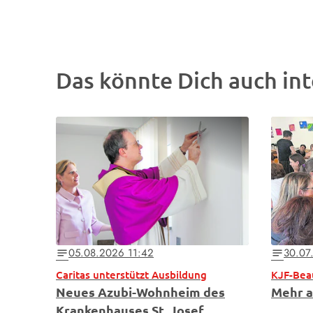
Das könnte Dich auch int
05.08.2026 11:42
30.07
notes
notes
Caritas unterstützt Ausbildung
KJF-Bea
Neues Azubi-Wohnheim des
Mehr a
Krankenhauses St. Josef