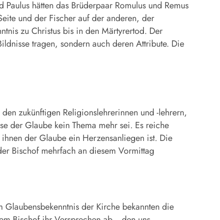
und Paulus hätten das Brüderpaar Romulus und Remus
Seite und der Fischer auf der anderen, der
nis zu Christus bis in den Märtyrertod. Der
Bildnisse tragen, sondern auch deren Attribute. Die
u den zukünftigen Religionslehrerinnen und -lehrern,
ause der Glaube kein Thema mehr sei. Es reiche
s ihnen der Glaube ein Herzensanliegen ist. Die
h der Bischof mehrfach an diesem Vormittag
Im Glaubensbekenntnis der Kirche bekannten die
m Bischof ihr Versprechen ab, „den uns