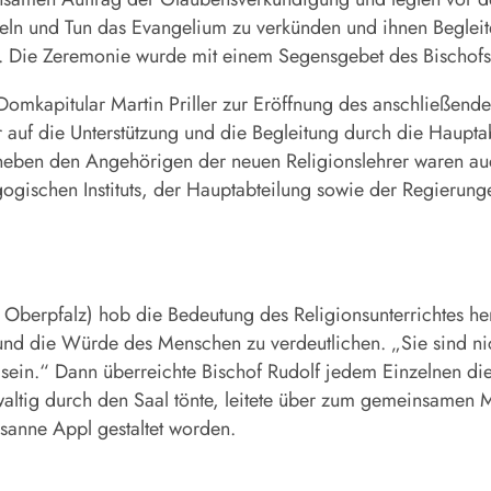
ln und Tun das Evangelium zu verkünden und ihnen Begleite
ica. Die Zeremonie wurde mit einem Segensgebet des Bischof
mkapitular Martin Priller zur Eröffnung des anschließenden
r auf die Unterstützung und die Begleitung durch die Haup
, neben den Angehörigen der neuen Religionslehrer waren auc
gischen Instituts, der Hauptabteilung sowie der Regierung
Oberpfalz) hob die Bedeutung des Religionsunterrichtes her
nd die Würde des Menschen zu verdeutlichen. „Sie sind nich
 sein.“ Dann überreichte Bischof Rudolf jedem Einzelnen d
tig durch den Saal tönte, leitete über zum gemeinsamen Mi
usanne Appl gestaltet worden.