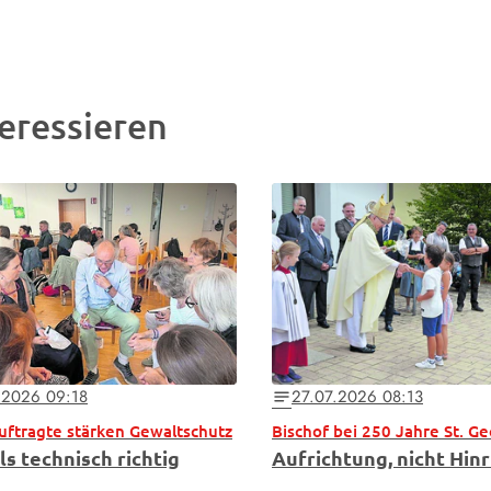
eressieren
.2026 09:18
27.07.2026 08:13
notes
uftragte stärken Gewaltschutz
ls technisch richtig
Aufrichtung, nicht Hin