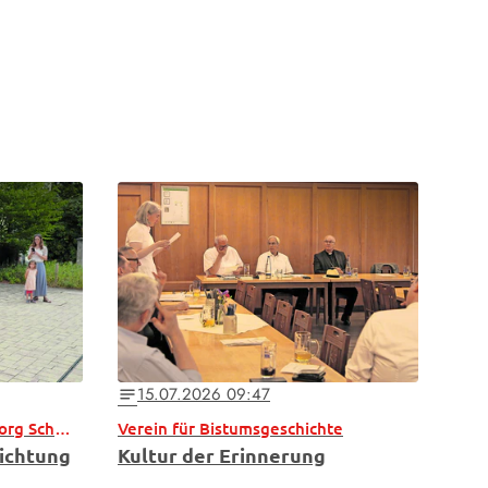
15.07.2026 09:47
notes
Bischof bei 250 Jahre St. Georg Schwabelweis
Verein für Bistumsgeschichte
richtung
Kultur der Erinnerung