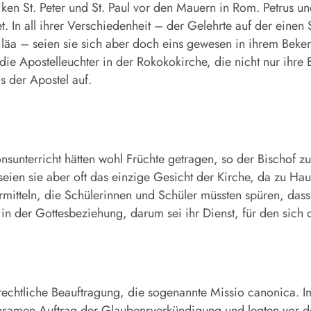
liken St. Peter und St. Paul vor den Mauern in Rom. Petrus 
. In all ihrer Verschiedenheit – der Gelehrte auf der einen 
äa – seien sie sich aber doch eins gewesen in ihrem Bekennt
die Apostel­leuchter in der Rokokokirche, die nicht nur ihre 
s der Apostel auf.
ionsunterricht hätten wohl Früchte getragen, so der Bischof z
r seien sie aber oft das einzige Gesicht der Kirche, da zu H
vermitteln, die Schülerinnen und Schüler müssten spüren, das
 in der Gottesbeziehung, darum sei ihr Dienst, für den sic
nrechtliche Beauftragung, die sogenannte Missio canonica. 
samen Auftrag der Glaubensverkündigung und legten vor de