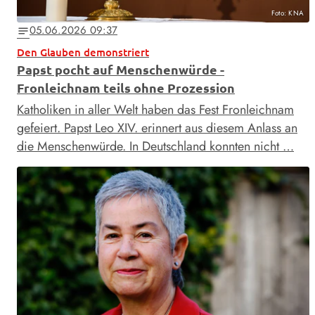
Foto: KNA
05.06.2026 09:37
notes
Den Glauben demonstriert
Papst pocht auf Menschenwürde -
Fronleichnam teils ohne Prozession
Katholiken in aller Welt haben das Fest Fronleichnam
gefeiert. Papst Leo XIV. erinnert aus diesem Anlass an
die Menschenwürde. In Deutschland konnten nicht …