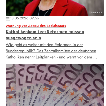
Foto: KNA
13.05.2026 09:56
notes
Warnung vor Abbau des Sozialstaats
Katholikenkomitee: Reformen müssen
ausgewogen sein
Wie geht es weiter mit den Reformen in der
Bundesrepublik? Das Zentralkomitee der deutschen
Katholiken nennt Leitplanken - und warnt vor dem …