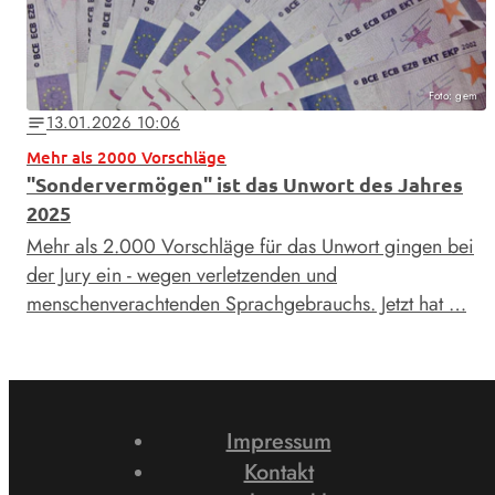
Foto: gem
13.01.2026 10:06
notes
Mehr als 2000 Vorschläge
"Sondervermögen" ist das Unwort des Jahres
2025
Mehr als 2.000 Vorschläge für das Unwort gingen bei
der Jury ein - wegen verletzenden und
menschenverachtenden Sprachgebrauchs. Jetzt hat …
Impressum
Kontakt