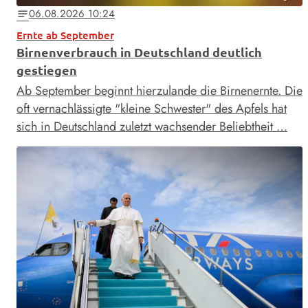
06.08.2026 10:24
notes
Ernte ab September
Birnenverbrauch in Deutschland deutlich
gestiegen
Ab September beginnt hierzulande die Birnenernte. Die
oft vernachlässigte "kleine Schwester" des Apfels hat
sich in Deutschland zuletzt wachsender Beliebtheit …