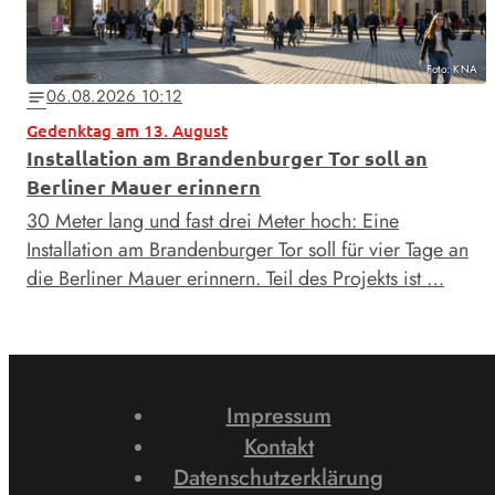
Foto: KNA
06.08.2026 10:12
notes
Gedenktag am 13. August
Installation am Brandenburger Tor soll an
Berliner Mauer erinnern
30 Meter lang und fast drei Meter hoch: Eine
Installation am Brandenburger Tor soll für vier Tage an
die Berliner Mauer erinnern. Teil des Projekts ist …
Impressum
Kontakt
Datenschutzerklärung