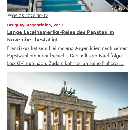
Foto: KNA
06.08.2026 10:19
notes
Uruguay, Argentinien, Peru
Lange Lateinamerika-Reise des Papstes im
November bestätigt
Franziskus hat sein Heimatland Argentinien nach seiner
Papstwahl nie mehr besucht. Das holt sein Nachfolger
Leo XIV. nun nach. Zudem kehrt er an seine frühere …