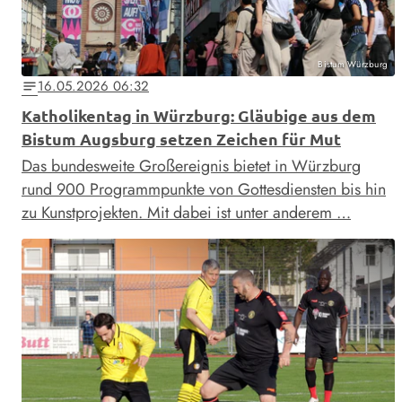
Bistum Würzburg
16.05.2026 06:32
notes
Katholikentag in Würzburg: Gläubige aus dem
Bistum Augsburg setzen Zeichen für Mut
Das bundesweite Großereignis bietet in Würzburg
rund 900 Programmpunkte von Gottesdiensten bis hin
zu Kunstprojekten. Mit dabei ist unter anderem …