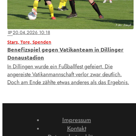
Foto: Zoepf
20.04.2026 10:18
notes
Stars, Tore, Spenden
Benefizspiel gegen Vatikanteam in Dillinger
Donaustadion
In Dillingen wurde ein Fußballfest gefeiert. Die
angereiste Vatikanmannschaft verlor zwar deutlich.
Doch am Ende zählte etwas anderes als das Ergebnis.
Impressum
Kontakt