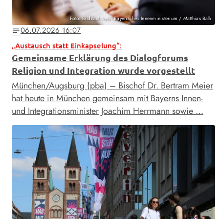
Foto: Bildnachweis: Bayerisches Innenministerium / Matthias Balk
06.07.2026 16:07
notes
„Austausch statt Einkapselung“:
Gemeinsame Erklärung des Dialogforums
Religion und Integration wurde vorgestellt
München/Augsburg (pba) – Bischof Dr. Bertram Meier
hat heute in München gemeinsam mit Bayerns Innen-
und Integrationsminister Joachim Herrmann sowie …