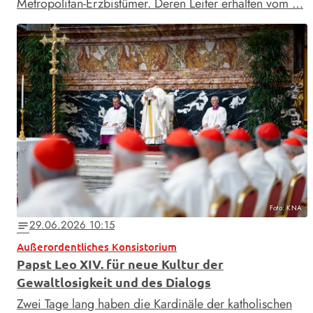
Metropolitan-Erzbistümer. Deren Leiter erhalten vom …
Foto: KNA
29.06.2026 10:15
notes
Außerordentliches Konsistorium
Papst Leo XIV. für neue Kultur der
Gewaltlosigkeit und des Dialogs
Zwei Tage lang haben die Kardinäle der katholischen