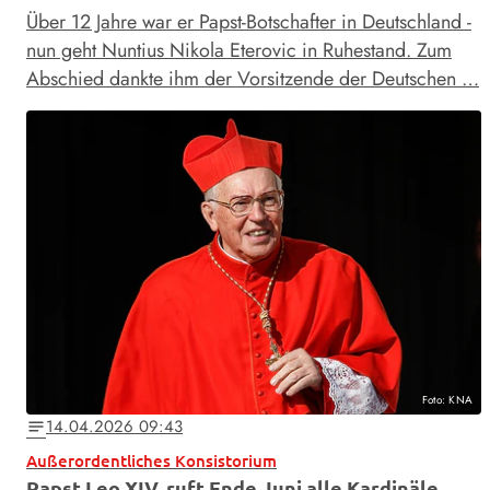
Über 12 Jahre war er Papst-Botschafter in Deutschland -
nun geht Nuntius Nikola Eterovic in Ruhestand. Zum
Abschied dankte ihm der Vorsitzende der Deutschen …
Foto: KNA
14.04.2026 09:43
notes
Außerordentliches Konsistorium
Papst Leo XIV. ruft Ende Juni alle Kardinäle