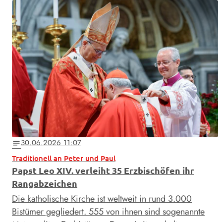
30.06.2026 11:07
notes
Traditionell an Peter und Paul
Papst Leo XIV. verleiht 35 Erzbischöfen ihr
Rangabzeichen
Die katholische Kirche ist weltweit in rund 3.000
Bistümer gegliedert. 555 von ihnen sind sogenannte