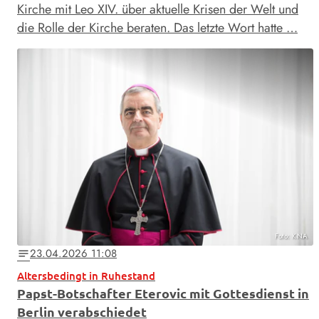
Kirche mit Leo XIV. über aktuelle Krisen der Welt und
die Rolle der Kirche beraten. Das letzte Wort hatte …
Foto: KNA
23.04.2026 11:08
notes
Altersbedingt in Ruhestand
Papst-Botschafter Eterovic mit Gottesdienst in
Berlin verabschiedet