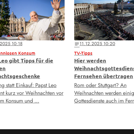
Foto: KNA
.2025 10:18
11.12.2025 10:20
notes
innlosen Konsum
TV-Tipps
eo gibt Tipps für die
Hier werden
gen
Weihnachtsgottesdien
achtsgeschenke
Fernsehen übertragen
g statt Einkauf: Papst Leo
Rom oder Stuttgart? An
rnt kurz vor Weihnachten vor
Weihnachten werden eini
sem Konsum und …
Gottesdienste auch im Fe