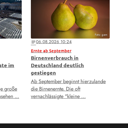
Foto: KNA
Foto: gem
06.08.2026 10:24
notes
Ernte ab September
Birnenverbrauch in
ste im
Deutschland deutlich
gestiegen
Ab September beginnt hierzulande
ge große
die Birnenernte. Die oft
rnsehen …
vernachlässigte "kleine …