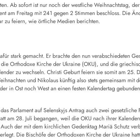
sten. Ab sofort ist nur noch der westliche Weihnachtstag, de
ment am Freitag mit 241 gegen 2 Stimmen beschloss. Die Änd
r zu feiern, wie örtliche Medien berichten.
afür stark gemacht. Er brachte den nun verabschiedeten Gese
 die Orthodoxe Kirche der Ukraine (OKU), und die griechisc
der zu wechseln. Christi Geburt feiern sie somit am 25. De
hnachten und Nikolaus künftig also stets gemeinsam mit de
 weder in Ost noch West an einen festen Kalendertag gebund
as Parlament auf Selenskyjs Antrag auch zwei gesetzliche F
tatt am 28. Juli begangen, weil die OKU nach ihrer Kalende
uch der mit dem kirchlichen Gedenktag Mariä Schutz verbu
erlegt. Die Bischöfe der Orthodoxen Kirche der Ukraine hat