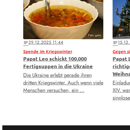
Foto: gem
29.12.2025 11:44
15.12
notes
notes
Spende im Kriegswinter
Gegen s
Papst Leo schickt 100.000
Papst L
Fertigsuppen in die Ukraine
richti
Weihn
Die Ukraine erlebt gerade ihren
dritten Kriegswinter. Auch wenn viele
Einladun
Menschen versuchen, ein …
XIV. wa
sinnlo