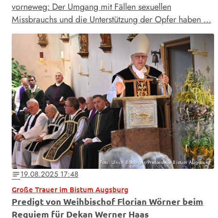
vorneweg: Der Umgang mit Fällen sexuellen
Missbrauchs und die Unterstützung der Opfer haben …
Foto: Ulrich Bobinger/Pressestelle Bistum Augsburg
19.08.2025 17:48
notes
Große Trauer im Bistum Augsburg
Predigt von Weihbischof Florian Wörner beim
Requiem für Dekan Werner Haas