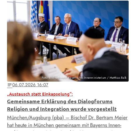
Foto: Bildnachweis: Bayerisches Innenministerium / Matthias Balk
06.07.2026 16:07
notes
„Austausch statt Einkapselung“:
Gemeinsame Erklärung des Dialogforums
Religion und Integration wurde vorgestellt
München/Augsburg (pba) – Bischof Dr. Bertram Meier
hat heute in München gemeinsam mit Bayerns Innen-