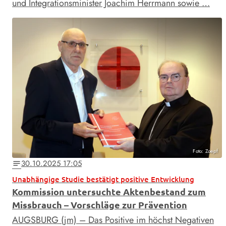
und Integrationsminister Joachim Herrmann sowie …
Foto: Zoepf
30.10.2025 17:05
notes
Unabhängige Studie bestätigt positive Entwicklung
Kommission untersuchte Aktenbestand zum
Missbrauch – Vorschläge zur Prävention
AUGSBURG (jm) – Das Positive im höchst Negativen