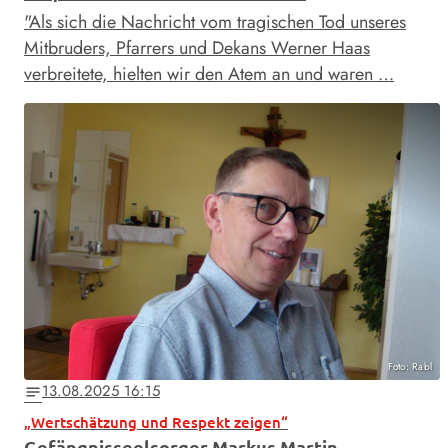
"Als sich die Nachricht vom tragischen Tod unseres
Mitbruders, Pfarrers und Dekans Werner Haas
verbreitete, hielten wir den Atem an und waren …
Foto: Rabl
13.08.2025 16:15
notes
„Wertschätzung und Respekt zeigen“
Gefängnisseelsorger Markus Martin