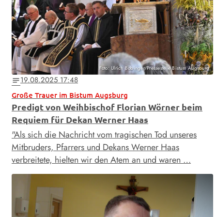
Foto: Ulrich Bobinger/Pressestelle Bistum Augsburg
19.08.2025 17:48
notes
Große Trauer im Bistum Augsburg
Predigt von Weihbischof Florian Wörner beim
Requiem für Dekan Werner Haas
"Als sich die Nachricht vom tragischen Tod unseres
Mitbruders, Pfarrers und Dekans Werner Haas
verbreitete, hielten wir den Atem an und waren …