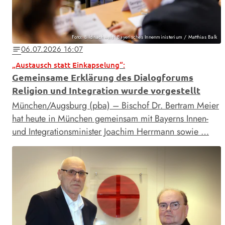
Foto: Bildnachweis: Bayerisches Innenministerium / Matthias Balk
06.07.2026 16:07
notes
„Austausch statt Einkapselung“:
Gemeinsame Erklärung des Dialogforums
Religion und Integration wurde vorgestellt
München/Augsburg (pba) – Bischof Dr. Bertram Meier
hat heute in München gemeinsam mit Bayerns Innen-
und Integrationsminister Joachim Herrmann sowie …