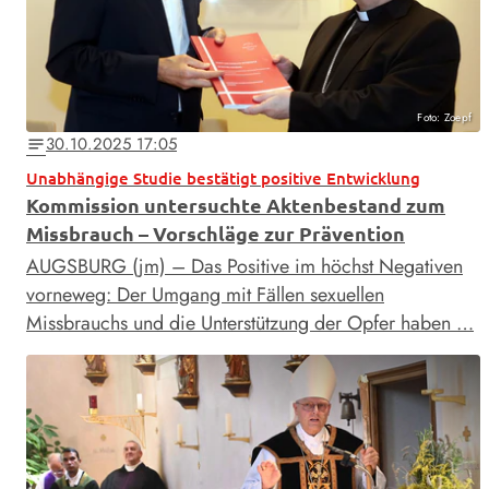
Foto: Zoepf
30.10.2025 17:05
notes
Unabhängige Studie bestätigt positive Entwicklung
Kommission untersuchte Aktenbestand zum
Missbrauch – Vorschläge zur Prävention
AUGSBURG (jm) – Das Positive im höchst Negativen
vorneweg: Der Umgang mit Fällen sexuellen
Missbrauchs und die Unterstützung der Opfer haben …