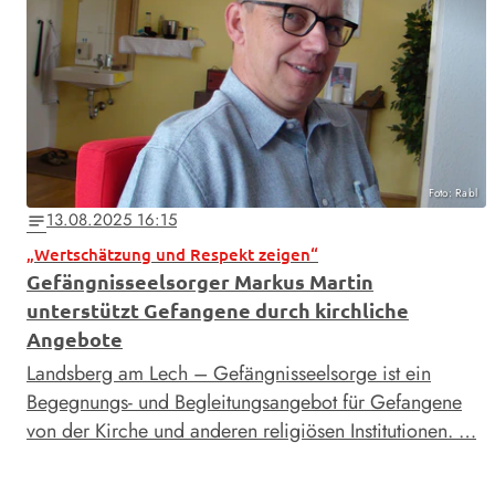
Foto: Rabl
13.08.2025 16:15
notes
„Wertschätzung und Respekt zeigen“
Gefängnisseelsorger Markus Martin
unterstützt Gefangene durch kirchliche
Angebote
Landsberg am Lech – Gefängnisseelsorge ist ein
Begegnungs- und Begleitungsangebot für Gefangene
von der Kirche und anderen religiösen Institutionen. …