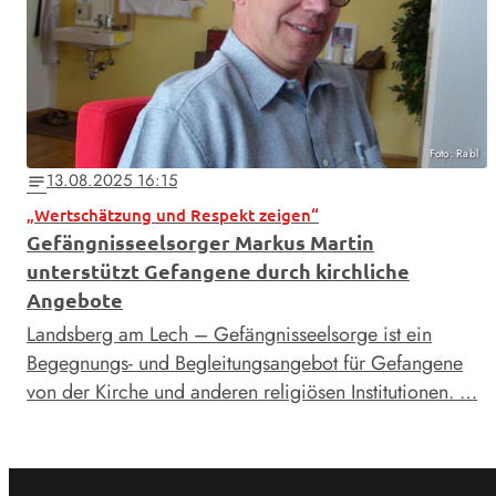
Foto: Rabl
13.08.2025 16:15
notes
„Wertschätzung und Respekt zeigen“
Gefängnisseelsorger Markus Martin
unterstützt Gefangene durch kirchliche
Angebote
Landsberg am Lech – Gefängnisseelsorge ist ein
Begegnungs- und Begleitungsangebot für Gefangene
von der Kirche und anderen religiösen Institutionen. …