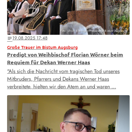
Foto: Ulrich Bobinger/Pressestelle Bistum Augsburg
19.08.2025 17:48
notes
Große Trauer im Bistum Augsburg
Predigt von Weihbischof Florian Wörner beim
Requiem für Dekan Werner Haas
"Als sich die Nachricht vom tragischen Tod unseres
Mitbruders, Pfarrers und Dekans Werner Haas
verbreitete, hielten wir den Atem an und waren …