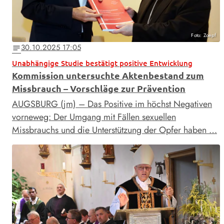
Foto: Zoepf
30.10.2025 17:05
notes
Unabhängige Studie bestätigt positive Entwicklung
Kommission untersuchte Aktenbestand zum
Missbrauch – Vorschläge zur Prävention
AUGSBURG (jm) – Das Positive im höchst Negativen
vorneweg: Der Umgang mit Fällen sexuellen
Missbrauchs und die Unterstützung der Opfer haben …