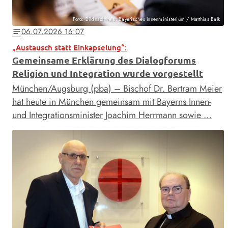
Foto: Bildnachweis: Bayerisches Innenministerium / Matthias Balk
06.07.2026 16:07
notes
„Austausch statt Einkapselung“:
Gemeinsame Erklärung des Dialogforums
Religion und Integration wurde vorgestellt
München/Augsburg (pba) – Bischof Dr. Bertram Meier
hat heute in München gemeinsam mit Bayerns Innen-
und Integrationsminister Joachim Herrmann sowie …