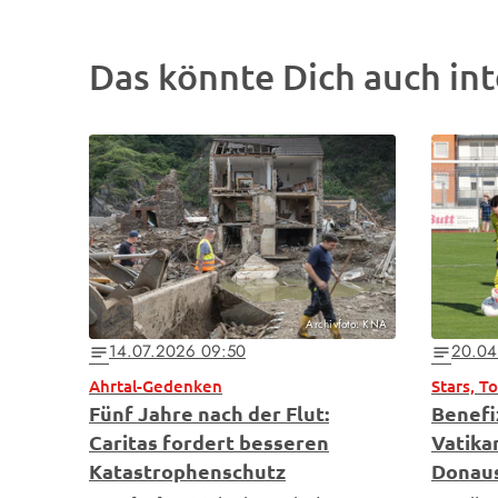
Das könnte Dich auch int
Archivfoto: KNA
14.07.2026 09:50
20.04
notes
notes
Ahrtal-Gedenken
Stars, T
Fünf Jahre nach der Flut:
Benefi
Caritas fordert besseren
Vatika
Katastrophenschutz
Donau