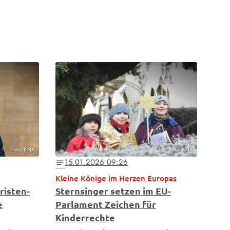
Foto: KNA
Foto: KNA
15.01.2026 09:26
notes
Kleine Könige im Herzen Europas
risten-
Sternsinger setzen im EU-
e
Parlament Zeichen für
Kinderrechte