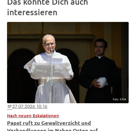
Das könnte Dich auch
interessieren
Foto: KNA
27.07.2026 10:16
notes
Nach neuen Eskalationen
Papst ruft zu Gewaltverzicht und
Verhandlungen im Nahen Osten auf