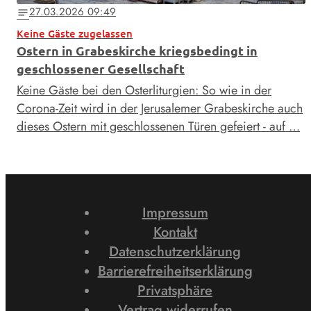
27.03.2026 09:49
notes
Keine Gäste zugelassen
Ostern in Grabeskirche kriegsbedingt in
geschlossener Gesellschaft
Keine Gäste bei den Osterliturgien: So wie in der
Corona-Zeit wird in der Jerusalemer Grabeskirche auch
dieses Ostern mit geschlossenen Türen gefeiert - auf …
Impressum
Kontakt
Datenschutzerklärung
Barrierefreiheitserklärung
Privatsphäre
Vertrag widerrufen