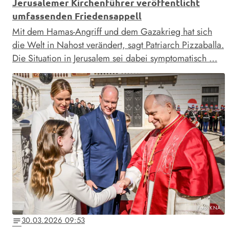
Jerusalemer Kirchenführer veröffentlicht
umfassenden Friedensappell
Mit dem Hamas-Angriff und dem Gazakrieg hat sich
die Welt in Nahost verändert, sagt Patriarch Pizzaballa.
Die Situation in Jerusalem sei dabei symptomatisch …
Foto: KNA
30.03.2026 09:53
notes