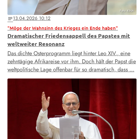
Foto: KNA
13.04.2026 10:12
notes
"Möge der Wahnsinn des Krieges ein Ende haben"
Dramatischer Friedensappell des Papstes mit
weltweiter Resonanz
Das dichte Osterprogramm liegt hinter Leo XIV., eine
zehntägige Afrikareise vor ihm. Doch hält der Papst die
weltpolitische Lage offenbar für so dramatisch, dass …