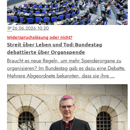
Foto: gem
26.06.2026 10:20
notes
Widerspruchslösung oder nicht?
Streit über Leben und Tod: Bundestag
debattierte über Organspende
Braucht es neue Regeln, um mehr Spenderorgane zu
organisieren? Im Bundestag gab es dazu eine Debatte.
Mehrere Abgeordnete bekannten, dass sie ihre …