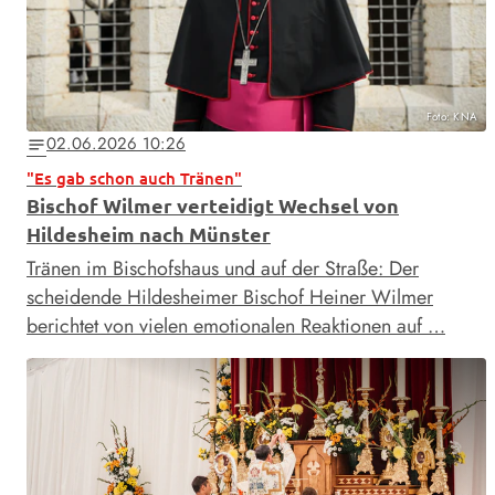
Foto: KNA
02.06.2026 10:26
notes
"Es gab schon auch Tränen"
Bischof Wilmer verteidigt Wechsel von
Hildesheim nach Münster
Tränen im Bischofshaus und auf der Straße: Der
scheidende Hildesheimer Bischof Heiner Wilmer
berichtet von vielen emotionalen Reaktionen auf …