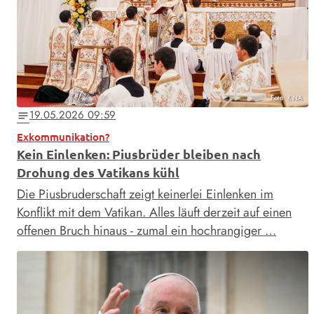
Foto: KNA
19.05.2026 09:59
notes
Exkommunikation?
Kein Einlenken: Piusbrüder bleiben nach
Drohung des Vatikans kühl
Die Piusbruderschaft zeigt keinerlei Einlenken im
Konflikt mit dem Vatikan. Alles läuft derzeit auf einen
offenen Bruch hinaus - zumal ein hochrangiger …