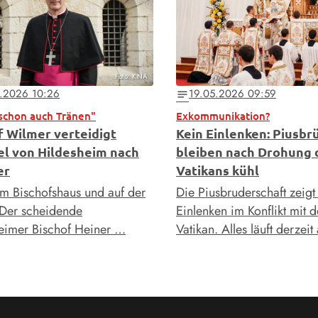
Foto: KNA
.2026 10:26
19.05.2026 09:59
notes
schon auch Tränen"
Exkommunikation?
f Wilmer verteidigt
Kein Einlenken: Piusbr
l von Hildesheim nach
bleiben nach Drohung 
er
Vatikans kühl
im Bischofshaus und auf der
Die Piusbruderschaft zeigt 
 Der scheidende
Einlenken im Konflikt mit 
eimer Bischof Heiner …
Vatikan. Alles läuft derzeit