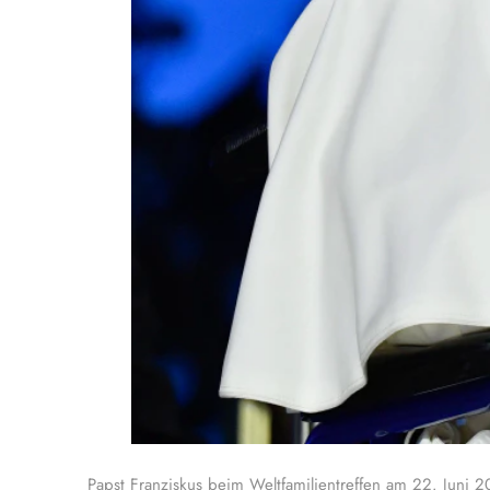
Papst Franziskus beim Weltfamilientreffen am 22. Juni 2