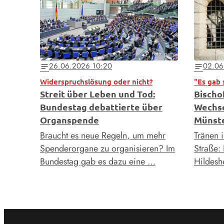
Foto: gem
26.06.2026 10:20
02.06
notes
notes
Widerspruchslösung oder nicht?
"Es gab 
Streit über Leben und Tod:
Bischo
Bundestag debattierte über
Wechse
Organspende
Münst
Braucht es neue Regeln, um mehr
Tränen 
Spenderorgane zu organisieren? Im
Straße:
Bundestag gab es dazu eine …
Hildesh