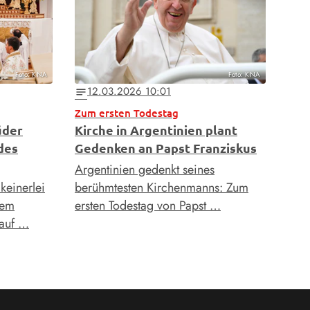
Foto: KNA
Foto: KNA
12.03.2026 10:01
notes
Zum ersten Todestag
üder
Kirche in Argentinien plant
des
Gedenken an Papst Franziskus
Argentinien gedenkt seines
keinerlei
berühmtesten Kirchenmanns: Zum
dem
ersten Todestag von Papst …
 auf …