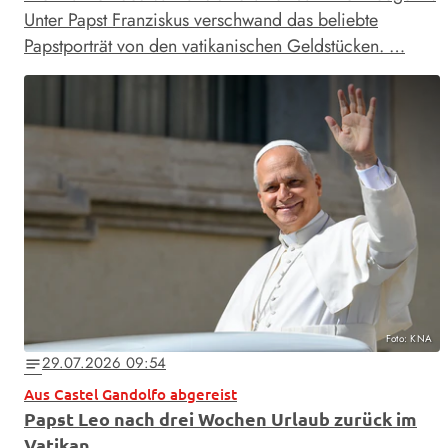
Unter Papst Franziskus verschwand das beliebte
Papstporträt von den vatikanischen Geldstücken. …
Foto: KNA
29.07.2026 09:54
notes
Aus Castel Gandolfo abgereist
Papst Leo nach drei Wochen Urlaub zurück im
Vatikan