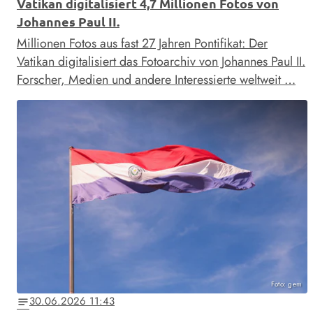
Vatikan digitalisiert 4,7 Millionen Fotos von
Johannes Paul II.
Millionen Fotos aus fast 27 Jahren Pontifikat: Der
Vatikan digitalisiert das Fotoarchiv von Johannes Paul II.
Forscher, Medien und andere Interessierte weltweit …
Foto: gem
30.06.2026 11:43
notes