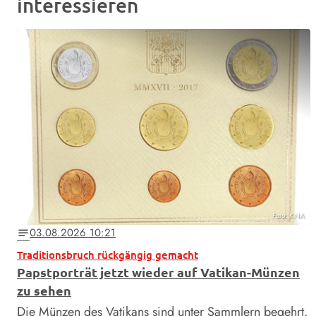
interessieren
Foto: KNA
03.08.2026 10:21
notes
Traditionsbruch rückgängig gemacht
Papstporträt jetzt wieder auf Vatikan-Münzen
zu sehen
Die Münzen des Vatikans sind unter Sammlern begehrt.