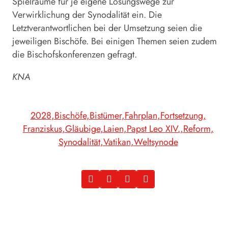
Spielräume für je eigene Lösungswege zur
Verwirklichung der Synodalität ein. Die
Letztverantwortlichen bei der Umsetzung seien die
jeweiligen Bischöfe. Bei einigen Themen seien zudem
die Bischofskonferenzen gefragt.
KNA
2028
Bischöfe
Bistümer
Fahrplan
Fortsetzung
Franziskus
Gläubige
Laien
Papst Leo XIV.
Reform
Synodalität
Vatikan
Weltsynode