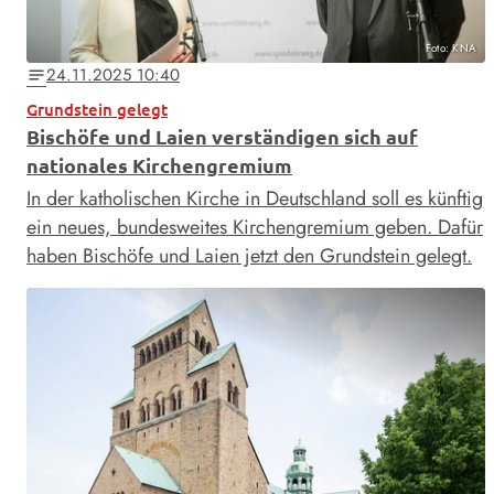
Foto: KNA
24.11.2025 10:40
notes
Grundstein gelegt
Bischöfe und Laien verständigen sich auf
nationales Kirchengremium
In der katholischen Kirche in Deutschland soll es künftig
ein neues, bundesweites Kirchengremium geben. Dafür
haben Bischöfe und Laien jetzt den Grundstein gelegt.