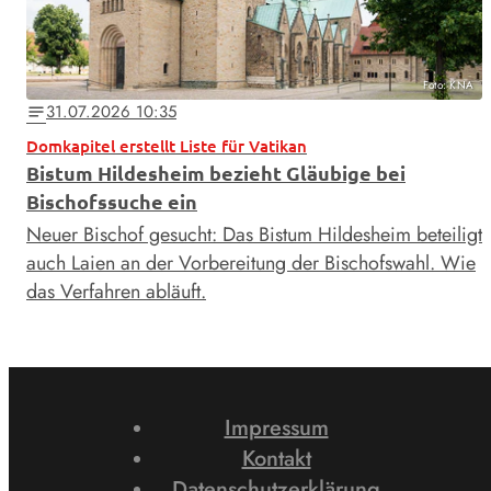
Foto: KNA
31.07.2026 10:35
notes
Domkapitel erstellt Liste für Vatikan
Bistum Hildesheim bezieht Gläubige bei
Bischofssuche ein
Neuer Bischof gesucht: Das Bistum Hildesheim beteiligt
auch Laien an der Vorbereitung der Bischofswahl. Wie
das Verfahren abläuft.
Impressum
Kontakt
Datenschutzerklärung