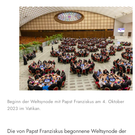
Foto
Beginn der Weltsynode mit Papst Franziskus am 4. Oktober
2023 im Vatikan.
Die von Papst Franziskus begonnene
Weltsynode
der