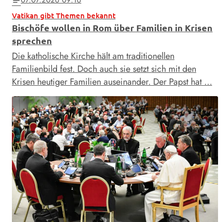
07.07.2026 09:16
notes
Vatikan gibt Themen bekannt
Bischöfe wollen in Rom über Familien in Krisen
sprechen
Die katholische Kirche hält am traditionellen
Familienbild fest. Doch auch sie setzt sich mit den
Krisen heutiger Familien auseinander. Der Papst hat …