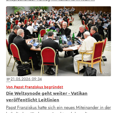
Foto: KNA
21.05.2026 09:34
notes
Von Papst Franziskus begründet
Die Weltsynode geht weiter - Vatikan
veröffentlicht Leitlinien
Papst Franziskus hatte sich ein neues Miteinander in der