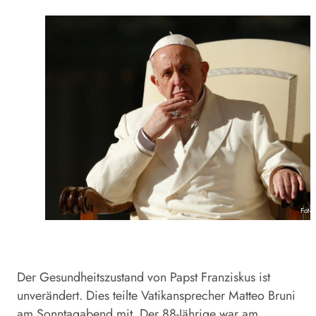
Foto
Der Gesundheitszustand von
Papst
Franziskus ist
unverändert. Dies teilte Vatikansprecher Matteo Bruni
am Sonntagabend mit. Der 88-Jährige war am