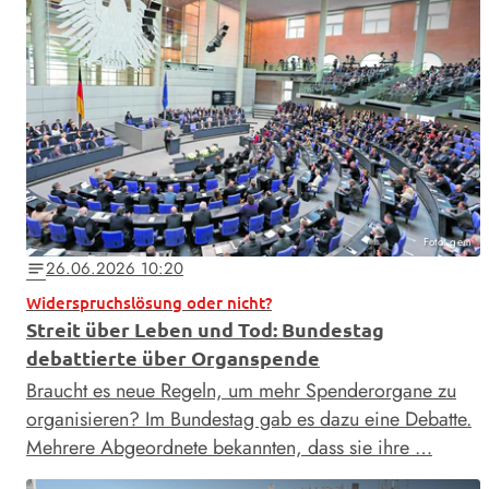
Foto: gem
26.06.2026 10:20
notes
Widerspruchslösung oder nicht?
Streit über Leben und Tod: Bundestag
debattierte über Organspende
Braucht es neue Regeln, um mehr Spenderorgane zu
organisieren? Im Bundestag gab es dazu eine Debatte.
Mehrere Abgeordnete bekannten, dass sie ihre …