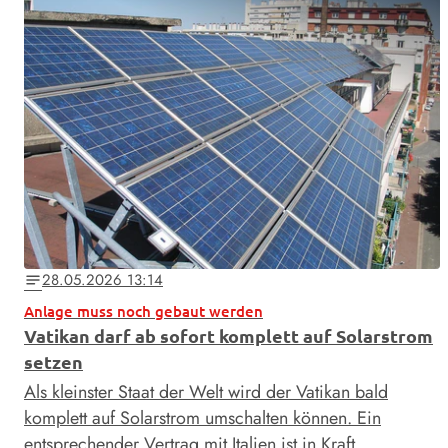
28.05.2026 13:14
notes
Anlage muss noch gebaut werden
Vatikan darf ab sofort komplett auf Solarstrom
setzen
Als kleinster Staat der Welt wird der Vatikan bald
komplett auf Solarstrom umschalten können. Ein
entsprechender Vertrag mit Italien ist in Kraft …