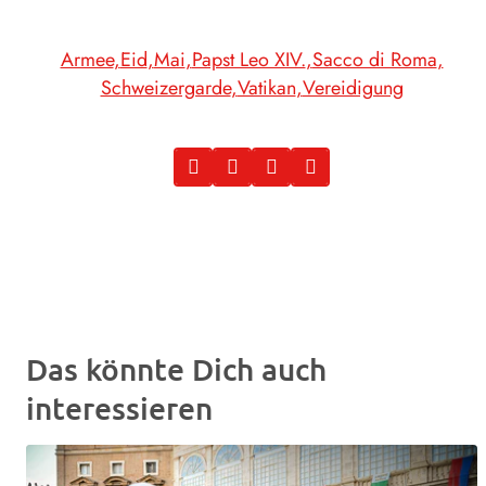
Armee
Eid
Mai
Papst Leo XIV.
Sacco di Roma
Schweizergarde
Vatikan
Vereidigung
Das könnte Dich auch
interessieren