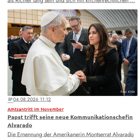
als Richter tätig sein und sich mit kirchenrechtlichen …
Foto: KNA
04.08.2026 11:12
notes
Amtsantritt im November
Papst trifft seine neue Kommunikationschefin
Alvarado
Die Ernennung der Amerikanerin Montserrat Alvarado