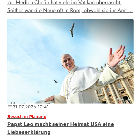
zur Medien-Chefin hat viele im Vatikan überrascht.
Seither war die Neue oft in Rom, obwohl sie ihr Amt …
Foto: KNA
31.07.2026 10:41
notes
Besuch in Planung
Papst Leo macht seiner Heimat USA eine
Liebeserklärung