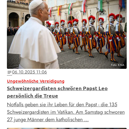
Foto: KNA
06.10.2025 11:06
notes
Ungewöhnliche Vereidigung
Schweizergardisten schwören Papst Leo
persönlich die Treue
Notfalls geben sie ihr Leben für den Papst - die 135
Schweizergardisten im Vatikan. Am Samstag schworen
27 junge Männer dem katholischen …