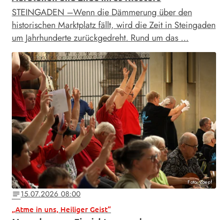
STEINGADEN –Wenn die Dämmerung über den
historischen Marktplatz fällt, wird die Zeit in Steingaden
um Jahrhunderte zurückgedreht. Rund um das …
Foto: Zoepf
15.07.2026 08:00
notes
„Atme in uns, Heiliger Geist“