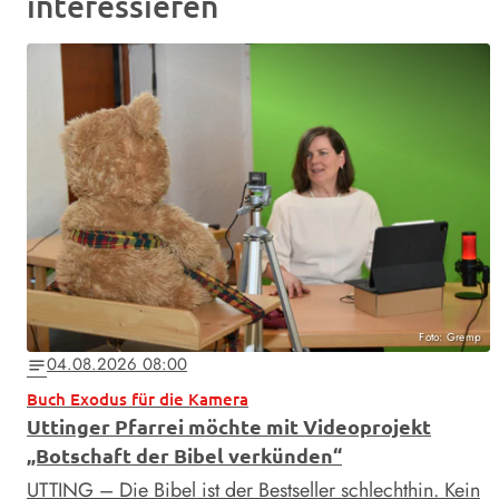
interessieren
Foto: Gremp
04.08.2026 08:00
notes
Buch Exodus für die Kamera
Uttinger Pfarrei möchte mit Videoprojekt
„Botschaft der Bibel verkünden“
UTTING – Die Bibel ist der Bestseller schlechthin. Kein