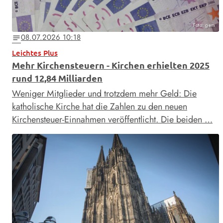
Foto: gem
08.07.2026 10:18
notes
Leichtes Plus
Mehr Kirchensteuern - Kirchen erhielten 2025
rund 12,84 Milliarden
Weniger Mitglieder und trotzdem mehr Geld: Die
katholische Kirche hat die Zahlen zu den neuen
Kirchensteuer-Einnahmen veröffentlicht. Die beiden …