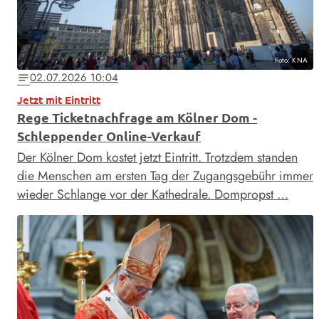
Foto: KNA
02.07.2026 10:04
notes
Jetzt mit Eintritt
Rege Ticketnachfrage am Kölner Dom -
Schleppender Online-Verkauf
Der Kölner Dom kostet jetzt Eintritt. Trotzdem standen
die Menschen am ersten Tag der Zugangsgebühr immer
wieder Schlange vor der Kathedrale. Dompropst …