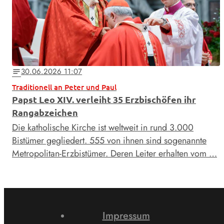
30.06.2026 11:07
notes
Traditionell an Peter und Paul
Papst Leo XIV. verleiht 35 Erzbischöfen ihr
Rangabzeichen
Die katholische Kirche ist weltweit in rund 3.000
Bistümer gegliedert. 555 von ihnen sind sogenannte
Metropolitan-Erzbistümer. Deren Leiter erhalten vom …
Impressum