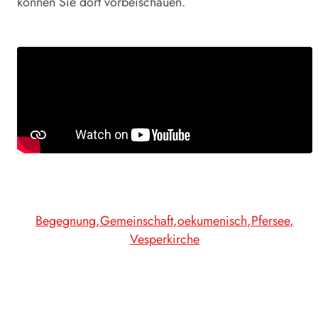
können Sie dort vorbeischauen.
Begegnung
Gemeinschaft
oekumenisch
Pfersee
Vesperkirche