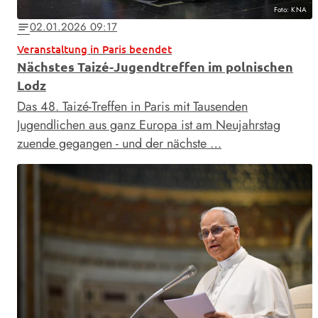
Foto: KNA
02.01.2026 09:17
notes
Veranstaltung in Paris beendet
Nächstes Taizé-Jugendtreffen im polnischen
Lodz
Das 48. Taizé-Treffen in Paris mit Tausenden
Jugendlichen aus ganz Europa ist am Neujahrstag
zuende gegangen - und der nächste …