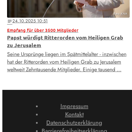
Foto: KNA
24.10.2025 10:51
notes
Empfang für über 3500 Mitglieder
Papst würdigt Ritterorden vom Heiligen Grab
zu Jerusalem
Seine Ursprünge liegen im Spätmittelalter - inzwischen
hat der Ritterorden vom Heiligen Grab zu Jerusalem
weltweit Zehntausende Mitglieder. Einige tausend …
Impressum
Kontakt
Datenschutzerklärung
Barrierefreiheitserklärung