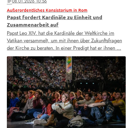
08.01.2026 10:56
notes
Außerordentliches Konsistorium in Rom
Papst fordert Kardinäle zu Einheit und
Zusammenarbeit auf
Papst Leo XIV. hat die Kardinäle der Weltkirche im
Vatikan versammelt, um mit ihnen über Zukunftsfragen
der Kirche zu beraten. In einer Predigt hat er ihnen …