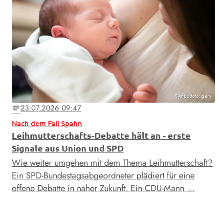
Symbolfoto: gem
23.07.2026 09:47
notes
Nach dem Fall Spahn
Leihmutterschafts-Debatte hält an - erste
Signale aus Union und SPD
Wie weiter umgehen mit dem Thema Leihmutterschaft?
Ein SPD-Bundestagsabgeordneter plädiert für eine
offene Debatte in naher Zukunft. Ein CDU-Mann …