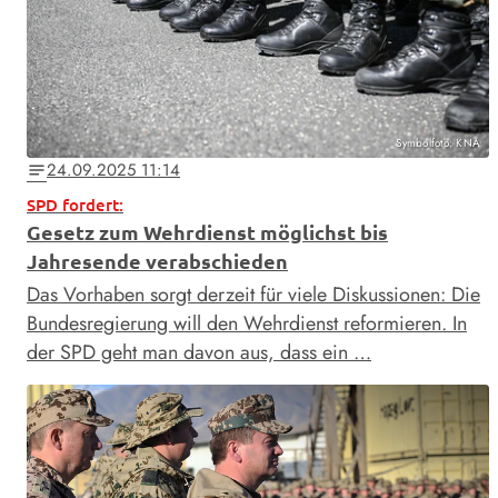
Symbolfoto: KNA
24.09.2025 11:14
notes
SPD fordert:
Gesetz zum Wehrdienst möglichst bis
Jahresende verabschieden
Das Vorhaben sorgt derzeit für viele Diskussionen: Die
Bundesregierung will den Wehrdienst reformieren. In
der SPD geht man davon aus, dass ein …