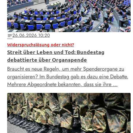
Foto: gem
26.06.2026 10:20
notes
Widerspruchslösung oder nicht?
Streit über Leben und Tod: Bundestag
debattierte über Organspende
Braucht es neue Regeln, um mehr Spenderorgane zu
organisieren? Im Bundestag gab es dazu eine Debatte.
Mehrere Abgeordnete bekannten, dass sie ihre …