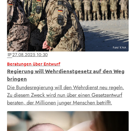
Foto: KNA
27.08.2025 10:30
notes
Beratungen über Entwurf
Regierung will Wehrdienstgesetz auf den Weg
bringen
Die Bundesregierung will den Wehrdienst neu regeln.
Zu diesem Zweck wird nun über einen Gesetzentwurf
beraten, der Millionen junger Menschen betrifft.