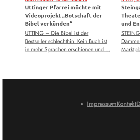
Uttinger Pfarrei möchte mit
Steing
Videoprojekt „Botschaft der
Theate
Bibel verkünden“
und En
UTTING – Die Bibel ist der
STEING
Bestseller schlechthin. Kein Buch ist
Dämmeru
in mehr Sprachen erschienen und …
Marktpla
Impressum
Kontakt
D