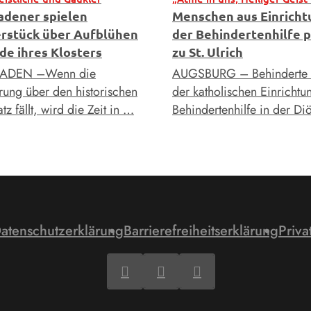
adener spielen
Menschen aus Einrich
rstück über Aufblühen
der Behindertenhilfe p
de ihres Klosters
zu St. Ulrich
ADEN –Wenn die
AUGSBURG – Behinderte
ng über den historischen
der katholischen Einrichtu
tz fällt, wird die Zeit in …
Behindertenhilfe in der D
atenschutzerklärung
Barrierefreiheitserklärung
Priva