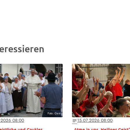
eressieren
Foto: Gast
.2026 08:00
15.07.2026 08:00
notes
Geistliche und Gaukler
„Atme in uns, Heiliger Geist