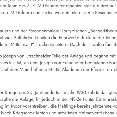
im Team des ZUK. Mit Feuer­eifer machten sich die drei auf
esen. Mit Bildern und Texten werden interessierte Besucher 
nmauern und der Fassadenmalerei im typischen „Benediktbeur
f vier Auffahrten konnten die Fuhrwerke direkt in die Tenn
m „Mittelrisalit“, trocknete unterm Dach der Hopfen fürs Bi
b Joseph von Utzschneider Teile der Anlage und begann mit e
hes Institut, an dem Joseph von Fraunhofer bedeutende Fors
r auf dem Maierhof eine Militär-Akademie der Pferde“ errich
er Kriege des 20. Jahrhunderts. Im Jahr 1930 kehrte das gei
ufte die Anlage, litt jedoch in der NS-Zeit unter Einschr
g im Moor vorantreiben, die Häftlinge bereits Jahrzehnte v
. Nach Kriegsende lebten und arbeiteten Heimatvertriebene u