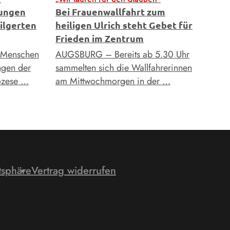
tungen
Bei Frauenwallfahrt zum
ilgerten
heiligen Ulrich steht Gebet für
Frieden im Zentrum
 Menschen
AUGSBURG – Bereits ab 5.30 Uhr
ngen der
sammelten sich die Wallfahrerinnen
iözese …
am Mittwochmorgen in der …
tsphäre
Vertrag widerrufen