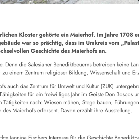
chen Kloster gehörte ein Maierhof. Im Jahre 1708 en
gebäude war so prächtig, dass im Umkreis vom „Palas
echselvollen Geschichte des Maierhofs an.
e. Denn die Salesianer Benediktbeuerns betreiben keine Lan
 zu einem Zentrum religiöser Bildung, Wissenschaft und E
s auch das Zentrum für Umwelt und Kultur (ZUK) untergebrac
 Fähigkeiten für ein freiwilliges Jahr im Geiste Don Boscos
igen Tätigkeiten nach: Wiesen mähen, Stege bauen, Führunge
des Maierhofs erforscht. Davon erzählt ihre Ausstellung.
kte Jannina Fischers Interesse für die Geschichte Benediktbe