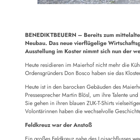
BENEDIKTBEUERN – Bereits zum mittelalterli
Neubau. Das neue vierflügelige Wirtschafts
Ausstellung im Koster nimmt sich nun der w
Heute residieren im Maierhof nicht mehr die Küh
Ordensgründers Don Bosco haben sie das Kloster
Heute ist in den barocken Gebäuden des Maierhof
Pressesprecher Martin Blösl, um ihre Talente und
Sie gehen in ihren blauen ZUK-T-Shirts vielseit
Volontärinnen haben die wechselvolle Geschichte 
Feldkreuz war der Anstoß
Ein großes Feldkreuz nahe des Loisachflusses wec