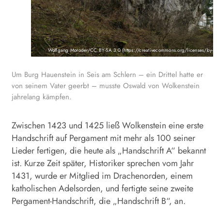
Wolfgang Moroder/CC BY-SA 3.0 (https://creativecommons.org/licenses/by-s
Um Burg Hauenstein in Seis am Schlern – ein Drittel hatte er
von seinem Vater geerbt – musste Oswald von Wolkenstein
jahrelang kämpfen.
Zwischen 1423 und 1425 ließ Wolkenstein eine erste
Handschrift auf Pergament mit mehr als 100 seiner
Lieder fertigen, die heute als „Handschrift A“ bekannt
ist. Kurze Zeit später, Historiker sprechen vom Jahr
1431, wurde er Mitglied im Drachenorden, einem
katholischen Adelsorden, und fertigte seine zweite
Pergament-Handschrift, die „Handschrift B“, an.