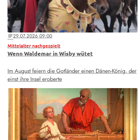
Foto: gem
29.07.2026 09:00
notes
Mittelalter nachgespielt
Wenn Waldemar in Wisby wütet
Im August feiern die Gotländer einen Dänen-König, der
einst ihre Insel eroberte