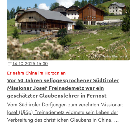
Foto: Freddy Planinschek
14.10.2025 16:30
notes
Er nahm China im Herzen an
Vor 50 Jahren seliggesprochener Südtiroler
Missionar Josef Freinademetz war ein
geschätzter Glaubenslehrer in Fernost
Vom Südtiroler Dorfjungen zum verehrten Missionar:
Josef (Ujöp) Freinademetz widmete sein Leben der
Verbreitung des christlichen Glaubens in China. …