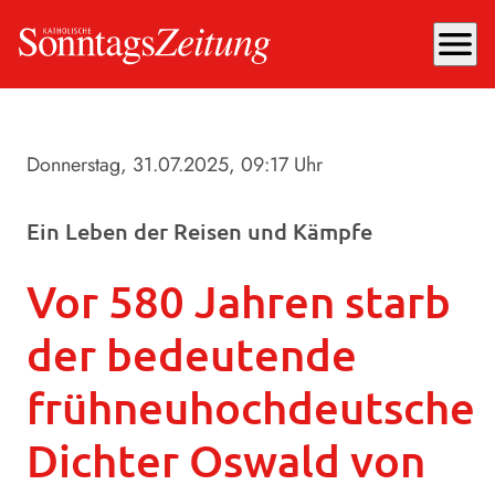
menu
Donnerstag, 31.07.2025
, 09:17 Uhr
Ein Leben der Reisen und Kämpfe
Vor 580 Jahren starb
der bedeutende
frühneuhochdeutsche
Dichter Oswald von