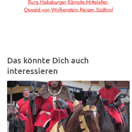
Burg
Habsburger
Kämpfe
Mittelalter
Oswald von Wolkenstein
Reisen
Südtirol
Das könnte Dich auch
interessieren