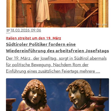
Foto: gem
18.03.2026 09:06
notes
Italien streitet um den 19. März
Südtiroler Politiker fordern eine
Wiedereinführung des arbeitsfreien Josefstags
Der 19. März, der Josefitag, sorgt in Südtirol abermals
für politische Bewegung. Nachdem Rom der
Einführung eines zusätzlichen Feiertags mehrere …