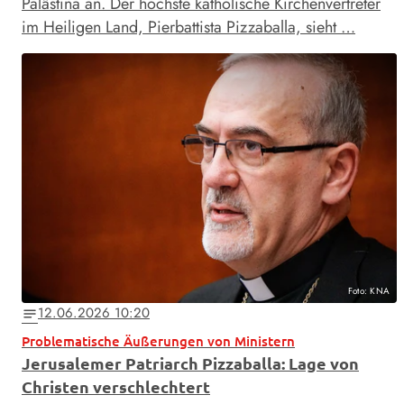
Palästina an. Der höchste katholische Kirchenvertreter
im Heiligen Land, Pierbattista Pizzaballa, sieht …
Foto: KNA
12.06.2026 10:20
notes
Problematische Äußerungen von Ministern
Jerusalemer Patriarch Pizzaballa: Lage von
Christen verschlechtert