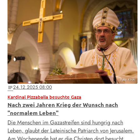
Foto: KNA
24.12.2025 08:00
notes
Kardinal Pizzaballa besuchte Gaza
Nach zwei Jahren Krieg der Wunsch nach
"normalem Leben"
Die Menschen im Gazastreifen sind hungrig nach
Leben, glaubt der Lateinische Patriarch von Jerusalem.
Am Wochenende hat er die Christen dort besucht.