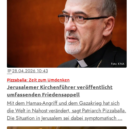
Foto: KNA
28.04.2026 10:43
notes
Pizzaballa: Zeit zum Umdenken
Jerusalemer Kirchenführer veröffentlicht
umfassenden Friedensappell
Mit dem Hamas-Angriff und dem Gazakrieg hat sich
die Welt in Nahost verändert, sagt Patriarch Pizzaballa.
Die Situation in Jerusalem sei dabei symptomatisch …