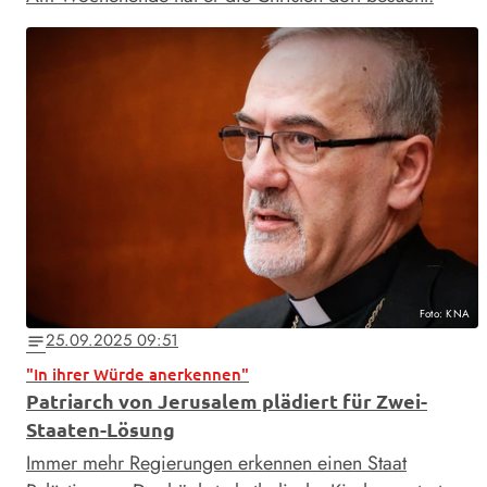
Foto: KNA
25.09.2025 09:51
notes
"In ihrer Würde anerkennen"
Patriarch von Jerusalem plädiert für Zwei-
Staaten-Lösung
Immer mehr Regierungen erkennen einen Staat