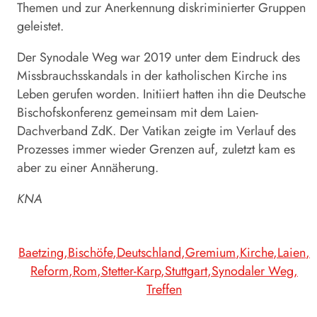
Themen und zur Anerkennung diskriminierter Gruppen
geleistet.
Der Synodale
Weg
war 2019 unter dem Eindruck des
Missbrauchsskandals in der katholischen Kirche ins
Leben gerufen worden. Initiiert hatten ihn die Deutsche
Bischofskonferenz gemeinsam mit dem Laien-
Dachverband ZdK. Der Vatikan zeigte im Verlauf des
Prozesses immer wieder Grenzen auf, zuletzt kam es
aber zu einer Annäherung.
KNA
Baetzing
Bischöfe
Deutschland
Gremium
Kirche
Laien
Reform
Rom
Stetter-Karp
Stuttgart
Synodaler Weg
Treffen