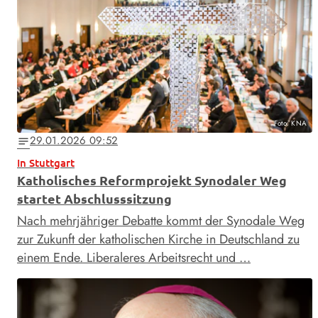
Foto: KNA
29.01.2026 09:52
notes
In Stuttgart
Katholisches Reformprojekt Synodaler Weg
startet Abschlusssitzung
Nach mehrjähriger Debatte kommt der Synodale Weg
zur Zukunft der katholischen Kirche in Deutschland zu
einem Ende. Liberaleres Arbeitsrecht und …