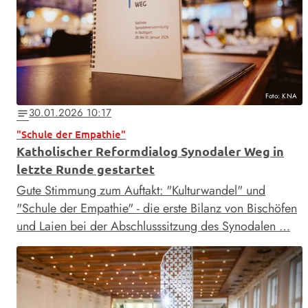
Foto: KNA
30.01.2026 10:17
notes
"Schule der Empathie"
Katholischer Reformdialog Synodaler Weg in
letzte Runde gestartet
Gute Stimmung zum Auftakt: "Kulturwandel" und
"Schule der Empathie" - die erste Bilanz von Bischöfen
und Laien bei der Abschlusssitzung des Synodalen …