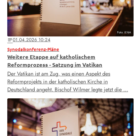
Foto: KNA
01.04.2026 10:24
notes
Synodalkonferenz-Pläne
Weitere Etappe auf katholischem
Reformprozess - Satzung im Vatikan
Der Vatikan ist am Zug, was einen Aspekt des
Reformprojekts in der katholischen Kirche in
Deutschland angeht. Bischof Wilmer legte jetzt die …