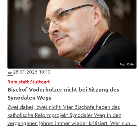
Foto: KNA
28.01.2026 10:10
notes
Rom statt Stuttgart
Bischof Voderholzer nicht bei Sitzung des
Synodalen Wegs
Zwei dabei, zwei nicht: Vier Bischöfe haben das
katholische Reformprojekt Synodaler Weg in den
vergangenen Jahren immer wieder kritisiert. Wer nun …