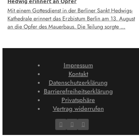
Hedwig erinnert an Opfer
Mit einem Gottesdienst in der Berliner Sankt Hedwigs-
Kathedrale erinnert das Erzbistum Berlin am 13. August
an die Opfer des Mauerbaus. Die Teilung sorgte …
Impressum
Kontakt
Datenschutzerklärung
Barrierefreiheitserklärung
Privatsphäre
Vertrag widerrufen