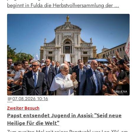
beginnt in Fulda die Herbstvollversammlung der …
Foto: KNA
07.08.2026 10:16
notes
Zweiter Besuch
Papst entsendet Jugend in Assisi: "Seid neue
Heilige für die Welt"
Zum zweiten Mal seit seiner Papstwahl war Leo XIV. am