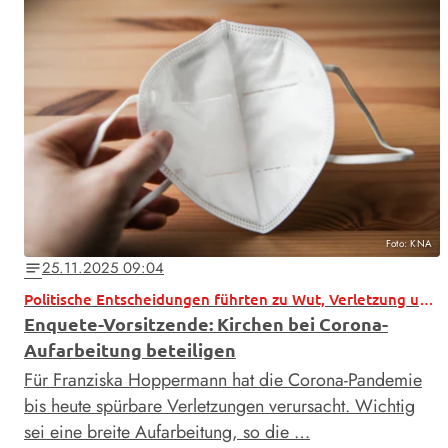
Foto: KNA
25.11.2025 09:04
notes
Politische Entscheidungen führten zu Wut, Verletzung und Trauer
Enquete-Vorsitzende: Kirchen bei Corona-
Aufarbeitung beteiligen
Für Franziska Hoppermann hat die Corona-Pandemie
bis heute spürbare Verletzungen verursacht. Wichtig
sei eine breite Aufarbeitung, so die …